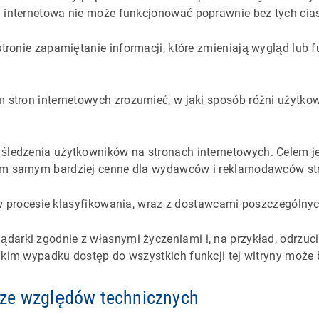
a internetowa nie może funkcjonować poprawnie bez tych cia
tronie zapamiętanie informacji, które zmieniają wygląd lub f
stron internetowych zrozumieć, w jaki sposób różni użytkow
ledzenia użytkowników na stronach internetowych. Celem jest
ym samym bardziej cenne dla wydawców i reklamodawców stro
są w procesie klasyfikowania, wraz z dostawcami poszczególnyc
arki zgodnie z własnymi życzeniami i, na przykład, odrzucić
akim wypadku dostęp do wszystkich funkcji tej witryny może 
e ze względów technicznych