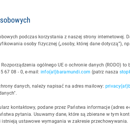
osobowych
bowych podczas korzystania z naszej strony internetowej. 
fikowania osoby fizycznej („osoby, której dane dotyczą”), np.
kt 7 Rozporządzenia ogólnego UE o ochronie danych (RODO) t
5 67 08 - 0, e-mail:
info(at)baramundi.com
(patrz nasza
stop
chrony danych, należy napisać na adres mailowy:
privacy(at
danych".
ularz kontaktowy, podane przez Państwa informacje (adres e-ma
stwa pytania. Usuwamy dane, które są zbierane w tym konte
li istnieją ustawowe wymagania w zakresie przechowywania.