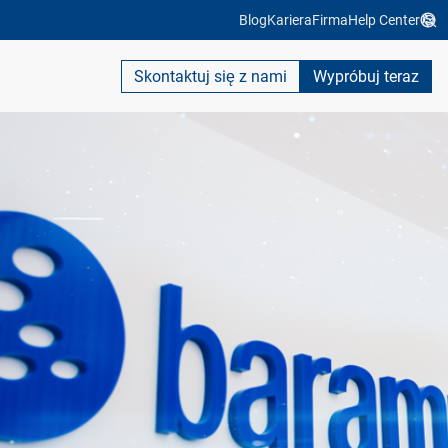
Blog
Kariera
Firma
Help Center
Skontaktuj się z nami
Wypróbuj teraz