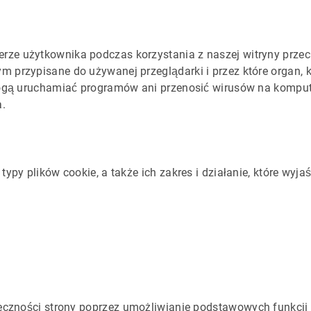
e użytkownika podczas korzystania z naszej witryny przechow
 przypisane do używanej przeglądarki i przez które organ, kt
mogą uruchamiać programów ani przenosić wirusów na kompute
a.
ypy plików cookie, a także ich zakres i działanie, które wyja
eczności strony poprzez umożliwianie podstawowych funkcji t