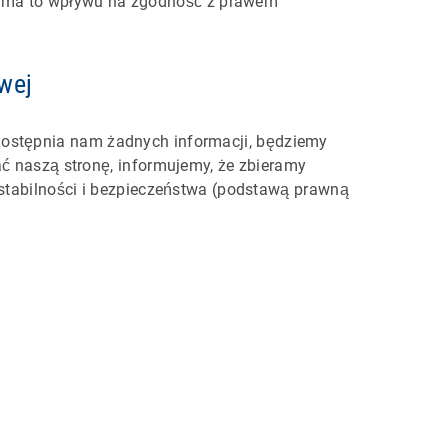
e ma to wpływu na zgodność z prawem
owej
e udostępnia nam żadnych informacji, będziemy
ać naszą stronę, informujemy, że zbieramy
 stabilności i bezpieczeństwa (podstawą prawną