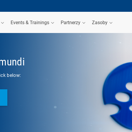
a
Events & Trainings
Partnerzy
Zasoby
amundi
lick below: