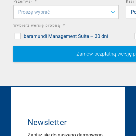
required
Przemysł
*
Kraj
field
Proszę wybrać
Po
required
Wybierz wersję próbną
*
field
baramundi Management Suite – 30 dni
Newsletter
Zapisz się do naszego darmowego