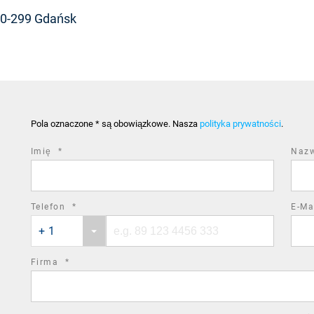
0-299 Gdańsk
Pola oznaczone * są obowiązkowe. Nasza
polityka prywatności
.
required
Imię
*
Naz
field
required
Telefon
*
E-Ma
Phone
Phone
field
+ 1
country
number
code
required
Firma
*
field