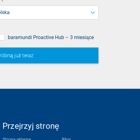
required
*
field
lska
baramundi Proactive Hub – 3 miesiące
Przejrzyj stronę
Strona główna
Blog