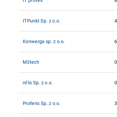
IT proves
8
ITPunkt Sp. z o.o.
4
Konwerga sp. z o.o.
6
M3tech
0
nFlo Sp. z o.o.
0
Proferis Sp. z o.o.
3