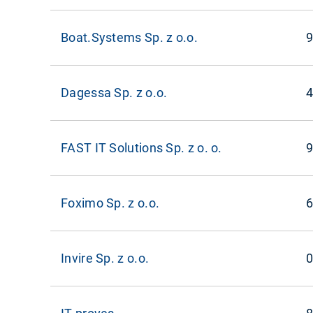
Boat.Systems Sp. z o.o.
9
Dagessa Sp. z o.o.
4
FAST IT Solutions Sp. z o. o.
9
Foximo Sp. z o.o.
6
Invire Sp. z o.o.
0