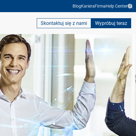
Blog
Kariera
Firma
Help Center
Skontaktuj się z nami
Wypróbuj teraz