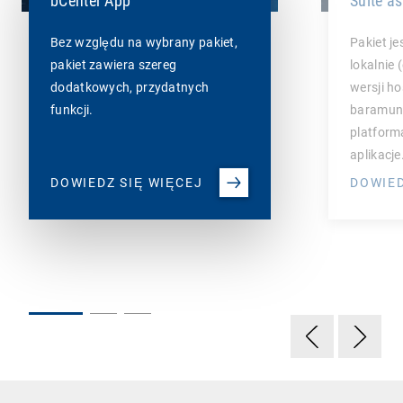
bCenter App
Suite as
Bez względu na wybrany pakiet,
Pakiet j
pakiet zawiera szereg
lokalnie 
dodatkowych, przydatnych
wersji h
funkcji.
baramund
platform
aplikacj
DOWIEDZ SIĘ WIĘCEJ
DOWIED