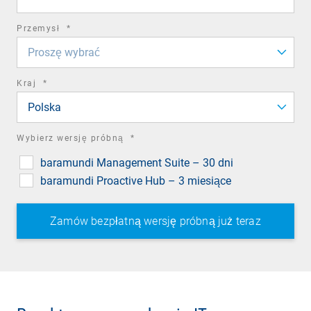
required
Przemysł
*
field
Proszę wybrać
required
Kraj
*
field
Polska
required
Wybierz wersję próbną
*
field
baramundi Management Suite – 30 dni
baramundi Proactive Hub – 3 miesiące