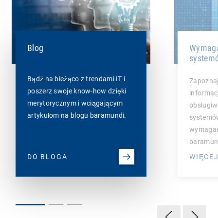
Blog
Wymaga
system
Bądź na bieżąco z trendami IT i
Zapoznaj
poszerz swoje know-how dzięki
informac
merytorycznym i wciągającym
obsługiw
artykułom na blogu baramundi.
systemów
wymagań
baramun
DO BLOGA
WIĘCEJ