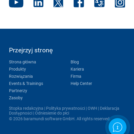
Przejrzyj stronę
Strona główna
Blog
Produkty
Kariera
Rozwiązania
Firma
Events & Trainings
Help Center
Partnerzy
Zasoby
Stopka redakcyjna
|
Polityka prywatności
|
OWH
|
Deklaracja
Dostępności
|
Odniesienie do płci
© 2026 baramundi software GmbH. All rights reserved.