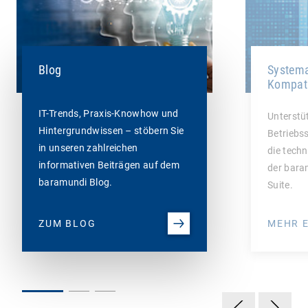
Blog
Systema
Kompati
IT-Trends, Praxis-Knowhow und
Unterstü
Hintergrundwissen – stöbern Sie
Betriebs
in unseren zahlreichen
die tech
informativen Beiträgen auf dem
der bar
baramundi Blog.
Suite.
ZUM BLOG
MEHR 