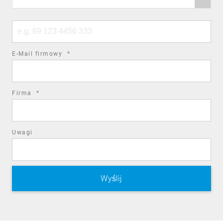
code
Phone
number
required
E-Mail firmowy
*
field
required
Firma
*
field
Uwagi
Zarządzanie podatnościami to ciągły proces
identyfikacji, oceny, priorytetyzacji i usuwania
luk bezpieczeństwa w systemach IT. Celem jest
wczesne wykrywanie i minimalizowanie ryzyka,