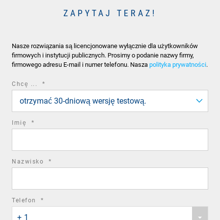
ZAPYTAJ TERAZ!
Nasze rozwiązania są licencjonowane wyłącznie dla użytkowników
firmowych i instytucji publicznych. Prosimy o podanie nazwy firmy,
firmowego adresu E-mail i numer telefonu. Nasza
polityka prywatności
.
required
Chcę ...
*
field
otrzymać 30-dniową wersję testową.
required
Imię
*
field
required
Nazwisko
*
field
required
Telefon
*
Phone
field
+ 1
country