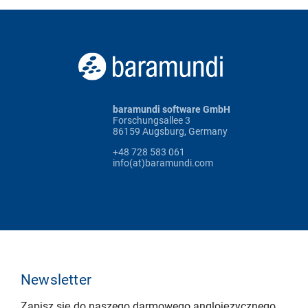
baramundi software GmbH
Forschungsallee 3
86159 Augsburg, Germany
+48 728 583 061
info(at)baramundi.com
Newsletter
Zapisz się do naszego darmowego anglojęzycznego