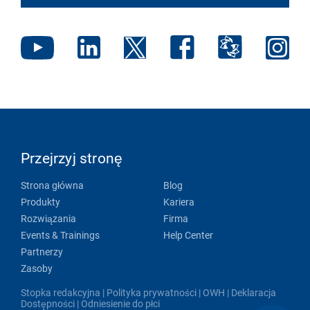
Przejrzyj stronę
Strona główna
Blog
Produkty
Kariera
Rozwiązania
Firma
Events & Trainings
Help Center
Partnerzy
Zasoby
Stopka redakcyjna
|
Polityka prywatności
|
OWH
|
Deklaracja
Dostępności
|
Odniesienie do płci