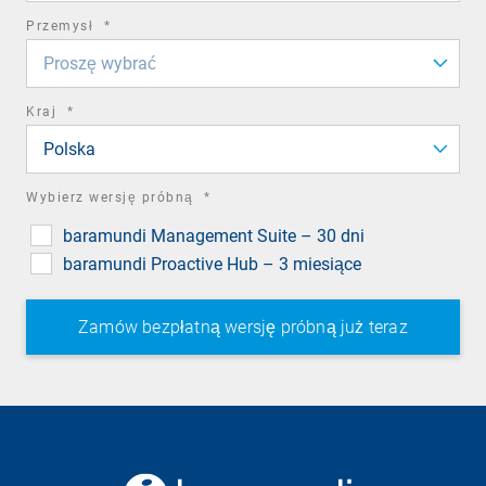
required
Przemysł
*
field
Proszę wybrać
required
Kraj
*
field
Polska
required
Wybierz wersję próbną
*
field
baramundi Management Suite – 30 dni
baramundi Proactive Hub – 3 miesiące