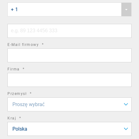
Phone
field
+ 1
country
code
Phone
number
required
E-Mail firmowy
*
field
required
Firma
*
field
required
Przemysł
*
field
Proszę wybrać
required
Kraj
*
field
Polska