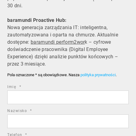
30 dni.
baramundi Proactive Hub:
Nowa generacja zarządzania IT: inteligentna,
zautomatyzowana i oparta na chmurze. Aktualnie
dostępne:
baramundi perform2wor
k – cyfrowe
doświadczenie pracownika (Digital Employee
Experience) dzięki analizie punktów końcowych –
przez 3 miesiące.
Pola oznaczone * są obowiązkowe. Nasza
polityka prywatności
.
required
Imię
*
field
required
Nazwisko
*
field
required
Telefon
*