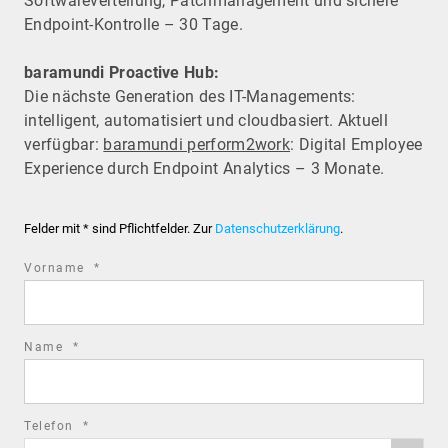
Software­verteilung, Patchmanagement und sichere
Endpoint-Kontrolle – 30 Tage.
baramundi Proactive Hub:
Die nächste Generation des IT-Managements:
intelligent, automatisiert und cloudbasiert. Aktuell
verfügbar:
baramundi perform2work
: Digital Employee
Experience durch Endpoint Analytics – 3 Monate.
Felder mit * sind Pflichtfelder. Zur
Datenschutzerklärung
.
required
Vorname
*
field
required
Name
*
field
required
Telefon
*
Phone