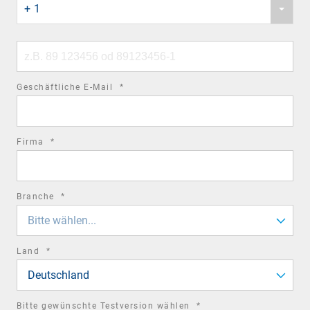
field
+ 1
country
code
Phone
number
required
Geschäftliche E-Mail
*
field
required
Firma
*
field
required
Branche
*
field
Bitte wählen...
required
Land
*
field
Deutschland
required
Bitte gewünschte Testversion wählen
*