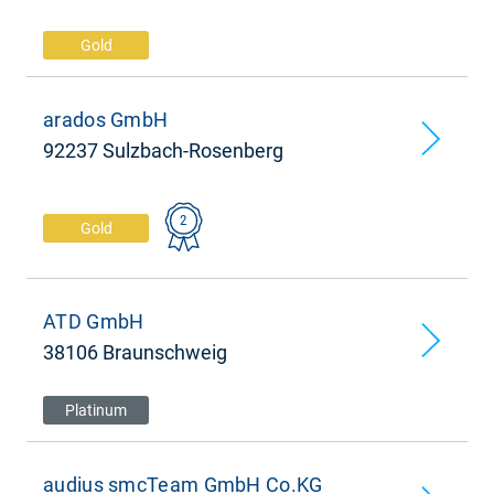
Gold
arados GmbH
92237 Sulzbach-Rosenberg
2
Gold
ATD GmbH
38106 Braunschweig
Platinum
audius smcTeam GmbH Co.KG