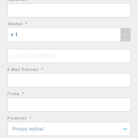
field
required
Telefon
*
Phone
field
+ 1
country
code
Phone
number
required
E-Mail firmowy
*
field
required
Firma
*
field
required
Przemysł
*
field
Proszę wybrać