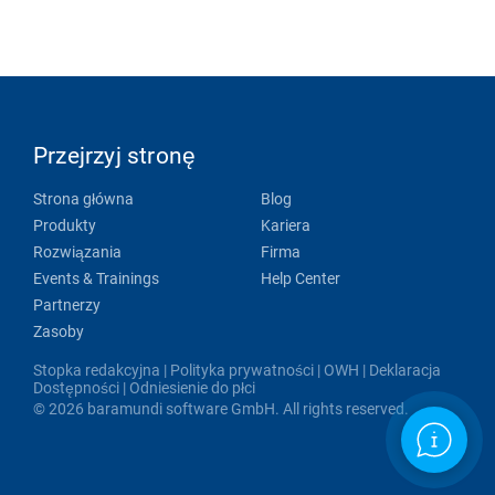
Przejrzyj stronę
Strona główna
Blog
Produkty
Kariera
Rozwiązania
Firma
Events & Trainings
Help Center
Partnerzy
Zasoby
Stopka redakcyjna
|
Polityka prywatności
|
OWH
|
Deklaracja
Dostępności
|
Odniesienie do płci
© 2026 baramundi software GmbH. All rights reserved.