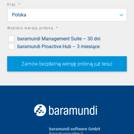
required
Kraj
*
field
Polska
required
Wybierz wersję próbną
*
field
baramundi Management Suite – 30 dni
baramundi Proactive Hub – 3 miesiące
baramundi software GmbH
Forschungsallee 3