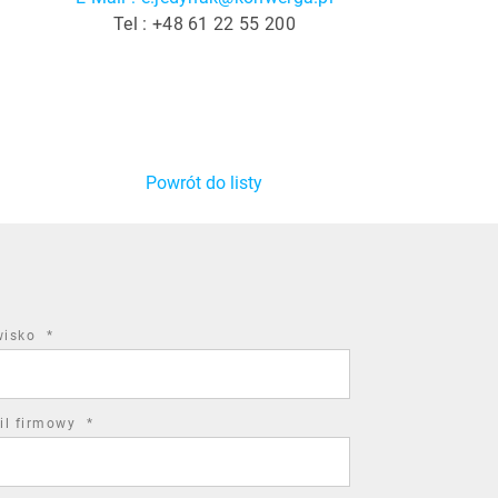
Tel : +48 61 22 55 200
Powrót do listy
required
wisko
*
field
required
il firmowy
*
field