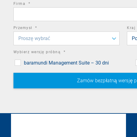
required
Firma
*
field
required
Przemysł
*
Kraj
field
Proszę wybrać
Po
required
Wybierz wersję próbną
*
field
baramundi Management Suite – 30 dni