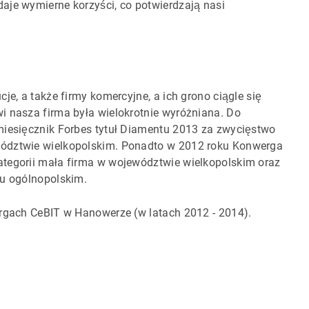
aje wymierne korzyści, co potwierdzają nasi
je, a także firmy komercyjne, a ich grono ciągle się
i nasza firma była wielokrotnie wyróżniana. Do
 miesięcznik Forbes tytuł Diamentu 2013 za zwycięstwo
wództwie wielkopolskim. Ponadto w 2012 roku Konwerga
tegorii mała firma w województwie wielkopolskim oraz
gu ogólnopolskim.
argach CeBIT w Hanowerze (w latach 2012 - 2014).