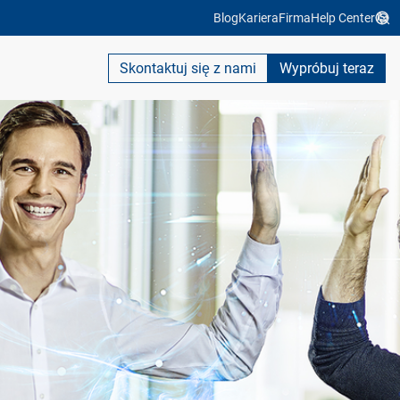
Blog
Kariera
Firma
Help Center
Skontaktuj się z nami
Wypróbuj teraz