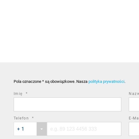
Pola oznaczone * są obowiązkowe. Nasza
polityka prywatności
.
required
Imię
*
Naz
field
required
Telefon
*
E-Ma
Phone
Phone
field
+ 1
country
number
code