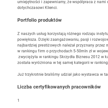
umiejętności i zapewniamy, że współpraca z nami d
dotychczasowi Klienci.
Portfolio produktów
Z naszych usług korzystają różnego rodzaju instytuc
powiększa. Dzięki zaangażowaniu, pasji i rozwojow
najbardziej prestiżowych należał przyznany przez
w rankingu firm o przychodach 5-50mln zł w woje
zwyciężyła w rankingu Skrzydła Biznesu 2012 w ka
została wyróżniona w tej samej kategorii w rankin
Już trzykrotnie braliśmy udział jako wystawca w t
Liczba certyfikowanych pracowników
1