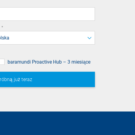
required
*
field
lska
baramundi Proactive Hub – 3 miesiące