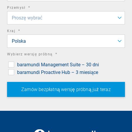
required
Przemysł
*
field
Proszę wybrać
required
Kraj
*
field
Polska
required
Wybierz wersję próbną
*
field
baramundi Management Suite – 30 dni
baramundi Proactive Hub – 3 miesiące