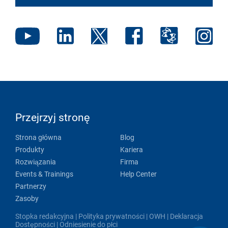
Przejrzyj stronę
Strona główna
Blog
Produkty
Kariera
Rozwiązania
Firma
Events & Trainings
Help Center
Partnerzy
Zasoby
Stopka redakcyjna
|
Polityka prywatności
|
OWH
|
Deklaracja
Dostępności
|
Odniesienie do płci