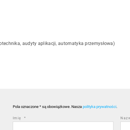
jotechnika, audyty aplikacji, automatyka przemysłowa)
Pola oznaczone * są obowiązkowe. Nasza
polityka prywatności
.
required
Imię
*
Naz
field