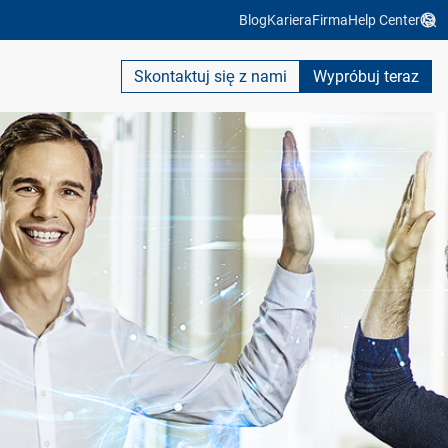
Blog
Kariera
Firma
Help Center
Skontaktuj się z nami
Wypróbuj teraz