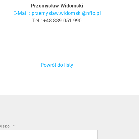
Przemysław Widomski
E-Mail : przemyslaw.widomski@nflo.pl
Tel : +48 889 051 990
Powrót do listy
required
wisko
*
field