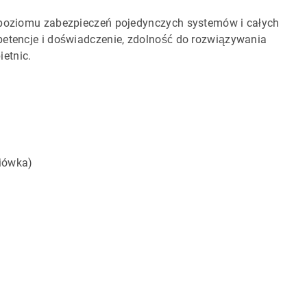
z poziomu zabezpieczeń pojedynczych systemów i całych
petencje i doświadczenie, zdolność do rozwiązywania
etnic.
ciówka)