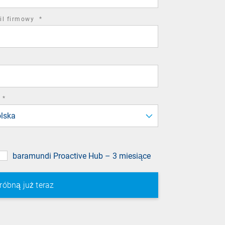
required
il firmowy
*
field
required
*
field
lska
baramundi Proactive Hub – 3 miesiące