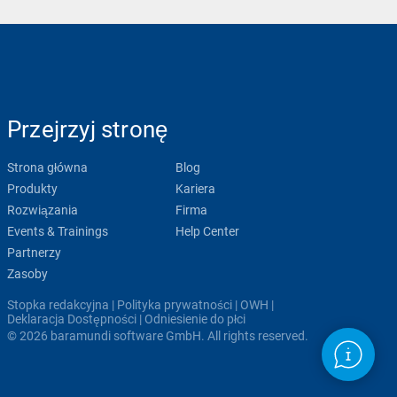
Przejrzyj stronę
Strona główna
Blog
Produkty
Kariera
Rozwiązania
Firma
Events & Trainings
Help Center
Partnerzy
Zasoby
Stopka redakcyjna
|
Polityka prywatności
|
OWH
|
Deklaracja Dostępności
|
Odniesienie do płci
© 2026 baramundi software GmbH. All rights reserved.