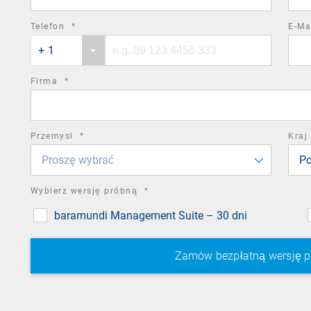
required
Telefon
*
E-Ma
Phone
Phone
field
+ 1
country
number
code
required
Firma
*
field
required
Przemysł
*
Kraj
field
Proszę wybrać
Po
required
Wybierz wersję próbną
*
field
baramundi Management Suite – 30 dni