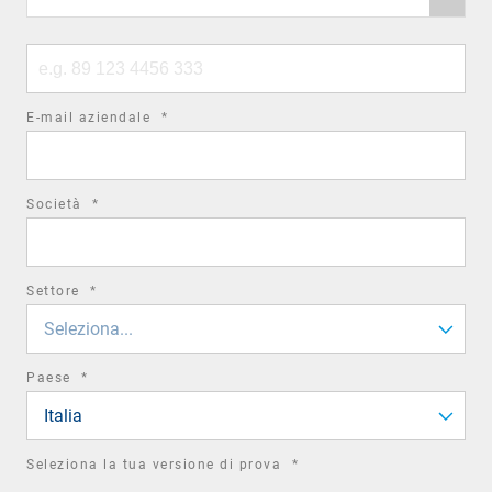
code
Phone
number
required
E-mail aziendale
*
field
required
Società
*
field
required
Settore
*
field
Seleziona...
required
Paese
*
field
Italia
required
Seleziona la tua versione di prova
*
field