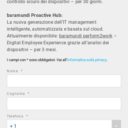
controllo sicuro dei dispositivi – per 30 giorni.
baramundi Proactive Hub:
La nuova generazione dell’IT management:
intelligente, automatizzata e basata sul cloud.
Attualmente disponibile:
baramundi perform2work
–
Digital Employee Experience grazie all’analisi dei
dispositivi – per 3 mesi.
I campi con * sono obbligatori. Vai all’
Informativa sulla privacy
.
required
Nome
*
field
required
Cognome
*
field
required
Telefono
*
Phone
field
+ 1
country