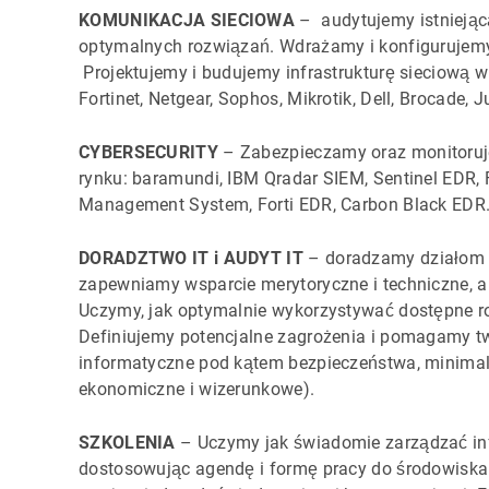
KOMUNIKACJA SIECIOWA
– audytujemy istniejąc
optymalnych rozwiązań. Wdrażamy i konfigurujemy ro
Projektujemy i budujemy infrastrukturę sieciową w
Fortinet, Netgear, Sophos, Mikrotik, Dell, Brocade, 
CYBERSECURITY
– Zabezpieczamy oraz monitoruj
rynku: baramundi, IBM Qradar SIEM, Sentinel EDR, F
Management System, Forti EDR, Carbon Black EDR
DORADZTWO IT i AUDYT IT
– doradzamy działom I
zapewniamy wsparcie merytoryczne i techniczne, an
Uczymy, jak optymalnie wykorzystywać dostępne ro
Definiujemy potencjalne zagrożenia i pomagamy t
informatyczne pod kątem bezpieczeństwa, minimali
ekonomiczne i wizerunkowe).
SZKOLENIA
– Uczymy jak świadomie zarządzać inf
dostosowując agendę i formę pracy do środowiska kl