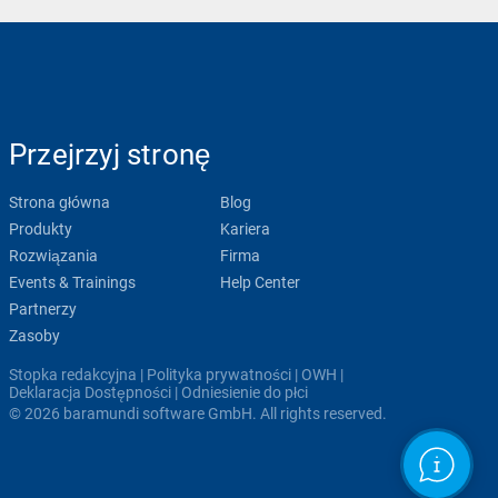
Przejrzyj stronę
Strona główna
Blog
Produkty
Kariera
Rozwiązania
Firma
Events & Trainings
Help Center
Partnerzy
Zasoby
Stopka redakcyjna
|
Polityka prywatności
|
OWH
|
Deklaracja Dostępności
|
Odniesienie do płci
© 2026 baramundi software GmbH. All rights reserved.