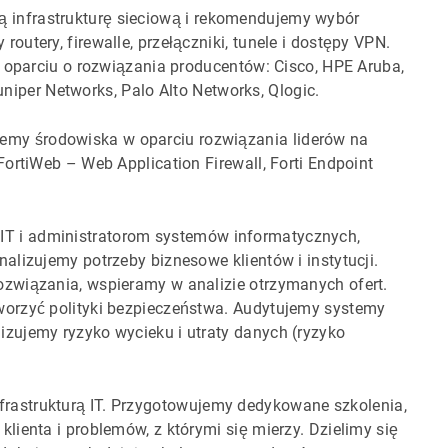
ą infrastrukturę sieciową i rekomendujemy wybór
utery, firewalle, przełączniki, tunele i dostępy VPN.
 oparciu o rozwiązania producentów: Cisco, HPE Aruba,
Juniper Networks, Palo Alto Networks, Qlogic.
emy środowiska w oparciu rozwiązania liderów na
ortiWeb – Web Application Firewall, Forti Endpoint
.
T i administratorom systemów informatycznych,
alizujemy potrzeby biznesowe klientów i instytucji.
związania, wspieramy w analizie otrzymanych ofert.
worzyć polityki bezpieczeństwa. Audytujemy systemy
zujemy ryzyko wycieku i utraty danych (ryzyko
rastrukturą IT. Przygotowujemy dedykowane szkolenia,
ienta i problemów, z którymi się mierzy. Dzielimy się