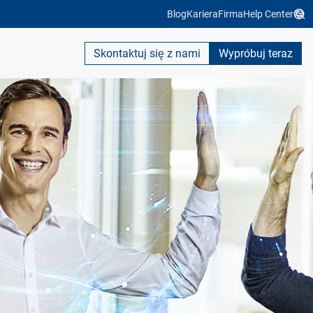
Blog
Kariera
Firma
Help Center
Skontaktuj się z nami
Wypróbuj teraz