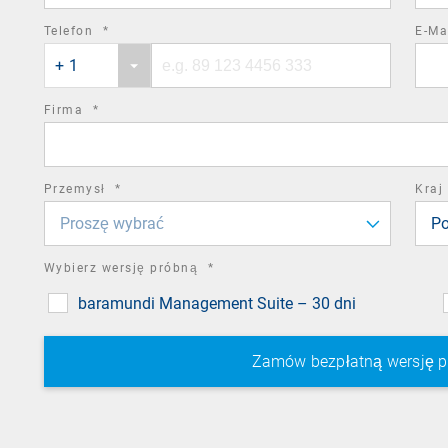
required
Telefon
*
E-Ma
Phone
Phone
field
+ 1
country
number
code
required
Firma
*
field
required
Przemysł
*
Kraj
field
Proszę wybrać
Po
required
Wybierz wersję próbną
*
field
baramundi Management Suite – 30 dni