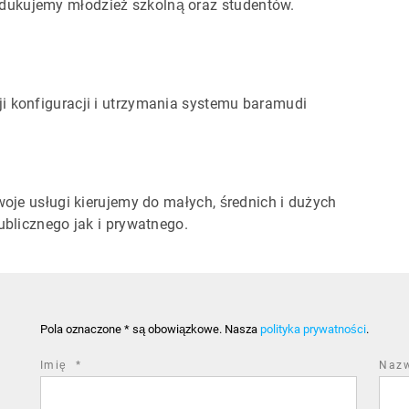
dukujemy młodzież szkolną oraz studentów.
i konfiguracji i utrzymania systemu baramudi
Swoje usługi kierujemy do małych, średnich i dużych
ublicznego jak i prywatnego.
Pola oznaczone * są obowiązkowe. Nasza
polityka prywatności
.
required
Imię
*
Naz
field