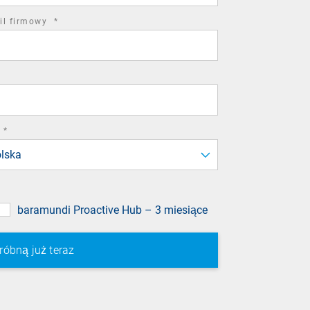
required
il firmowy
*
field
required
*
field
lska
baramundi Proactive Hub – 3 miesiące