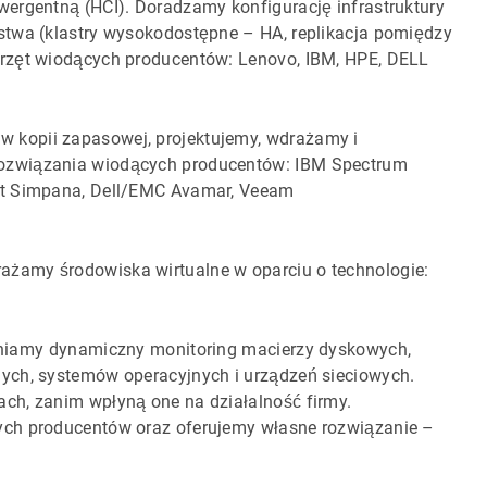
wergentną (HCI). Doradzamy konfigurację infrastruktury
stwa (klastry wysokodostępne – HA, replikacja pomiędzy
przęt wiodących producentów: Lenovo, IBM, HPE, DELL
 kopii zapasowej, projektujemy, wdrażamy i
ozwiązania wiodących producentów: IBM Spectrum
lt Simpana, Dell/EMC Avamar, Veeam
rażamy środowiska wirtualne w oparciu o technologie:
iamy dynamiczny monitoring macierzy dyskowych,
ych, systemów operacyjnych i urządzeń sieciowych.
ch, zanim wpłyną one na działalność firmy.
ch producentów oraz oferujemy własne rozwiązanie –