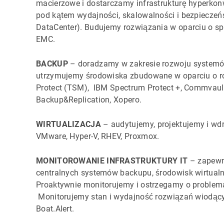
macierzowe i dostarczamy infrastrukturę hyperkon
pod kątem wydajności, skalowalności i bezpieczeń
DataCenter). Budujemy rozwiązania w oparciu o s
EMC.
BACKUP
– doradzamy w zakresie rozwoju systemów
utrzymujemy środowiska zbudowane w oparciu o r
Protect (TSM), IBM Spectrum Protect +, Commvau
Backup&Replication, Xopero.
WIRTUALIZACJA
– audytujemy, projektujemy i wd
VMware, Hyper-V, RHEV, Proxmox.
MONITOROWANIE INFRASTRUKTURY IT
– zapewn
centralnych systemów backupu, środowisk wirtualn
Proaktywnie monitorujemy i ostrzegamy o problema
Monitorujemy stan i wydajność rozwiązań wiodący
Boat.Alert.