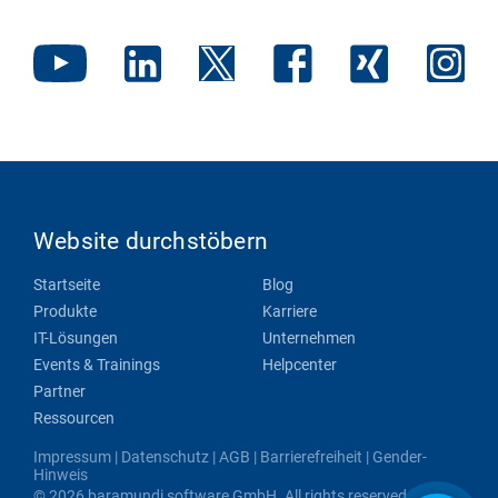
Website durchstöbern
Startseite
Blog
Produkte
Karriere
IT-Lösungen
Unternehmen
Events & Trainings
Helpcenter
Partner
Ressourcen
Impressum
|
Datenschutz
|
AGB
|
Barrierefreiheit
|
Gender-
Hinweis
© 2026 baramundi software GmbH. All rights reserved.