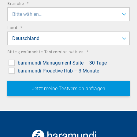
required
Branche
*
field
Bitte wählen...
required
Land
*
field
Deutschland
required
Bitte gewünschte Testversion wählen
*
field
baramundi Management Suite – 30 Tage
baramundi Proactive Hub – 3 Monate