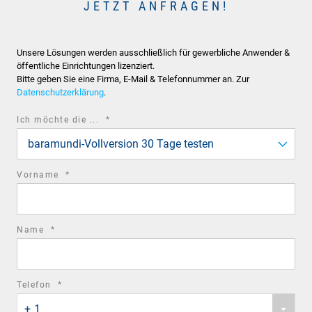
JETZT ANFRAGEN!
Unsere Lösungen werden ausschließlich für gewerbliche Anwender &
öffentliche Einrichtungen lizenziert.
Bitte geben Sie eine Firma, E-Mail & Telefonnummer an. Zur
Datenschutzerklärung
.
required
Ich möchte die ...
*
field
baramundi-Vollversion 30 Tage testen
required
Vorname
*
field
required
Name
*
field
required
Telefon
*
Phone
field
+ 1