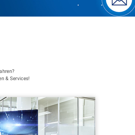
fahren?
en & Services!