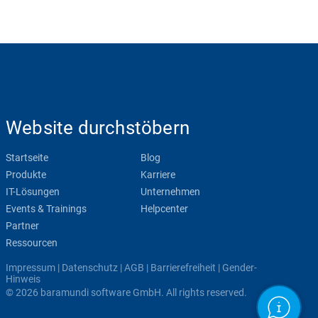
Website durchstöbern
Startseite
Blog
Produkte
Karriere
IT-Lösungen
Unternehmen
Events & Trainings
Helpcenter
Partner
Ressourcen
Impressum
|
Datenschutz
|
AGB
|
Barrierefreiheit
|
Gender-
Hinweis
© 2026 baramundi software GmbH. All rights reserved.