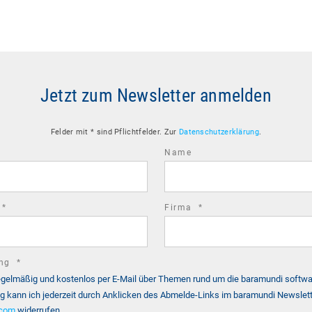
Jetzt zum Newsletter anmelden
Felder mit * sind Pflichtfelder. Zur
Datenschutzerklärung
.
Name
required
required
*
Firma
*
field
field
required
ung
*
, regelmäßig und kostenlos per E-Mail über Themen rund um die baramundi softw
field
g kann ich jederzeit durch Anklicken des Abmelde-Links im baramundi Newslett
.com
widerrufen.