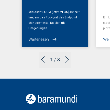
ent
Microsoft SCCM (jetzt MECM) ist seit
langem das Rückgrat des Endpoint
Ein L
Managements. Da sich die
stoc
Umgebungen…
plötz
Weiterlesen
Wei
1
/ 8