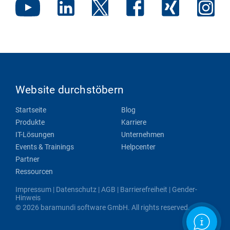
Website durchstöbern
Startseite
Blog
Produkte
Karriere
IT-Lösungen
Unternehmen
Events & Trainings
Helpcenter
Partner
Ressourcen
Impressum
|
Datenschutz
|
AGB
|
Barrierefreiheit
|
Gender-
Hinweis
© 2026 baramundi software GmbH. All rights reserved.