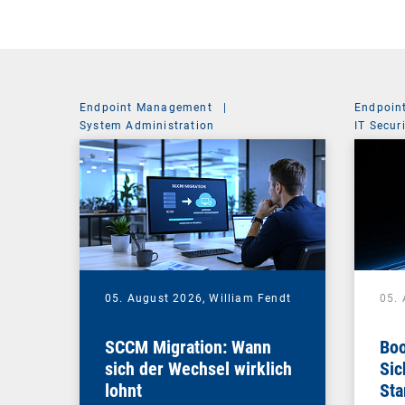
Endpoint Management
|
Endpoin
System Administration
IT Secur
05. August 2026,
William Fendt
05.
SCCM Migration: Wann
Boo
sich der Wechsel wirklich
Sic
lohnt
Sta