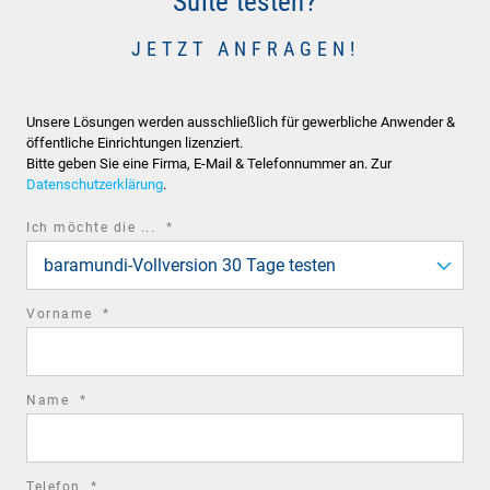
Suite testen?
JETZT ANFRAGEN!
Unsere Lösungen werden ausschließlich für gewerbliche Anwender &
öffentliche Einrichtungen lizenziert.
Bitte geben Sie eine Firma, E-Mail & Telefonnummer an. Zur
Datenschutzerklärung
.
required
Ich möchte die ...
*
field
baramundi-Vollversion 30 Tage testen
required
Vorname
*
field
required
Name
*
field
required
Telefon
*