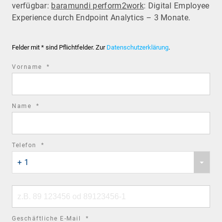
verfügbar:
baramundi perform2work
: Digital Employee
Experience durch Endpoint Analytics – 3 Monate.
Felder mit * sind Pflichtfelder. Zur
Datenschutzerklärung
.
required
Vorname
*
field
required
Name
*
field
required
Telefon
*
Phone
field
+ 1
country
code
Phone
number
required
Geschäftliche E-Mail
*