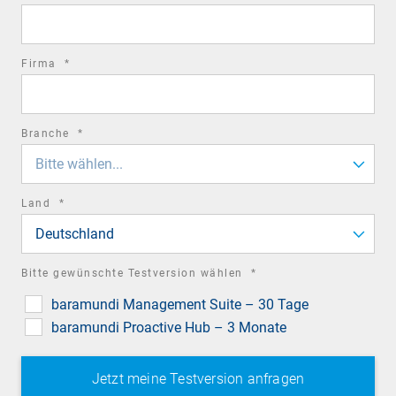
field
required
Firma
*
field
required
Branche
*
field
Bitte wählen...
required
Land
*
field
Deutschland
required
Bitte gewünschte Testversion wählen
*
field
baramundi Management Suite – 30 Tage
baramundi Proactive Hub – 3 Monate