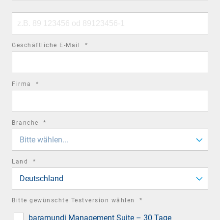
code
Phone
number
required
Geschäftliche E-Mail
*
field
required
Firma
*
field
required
Branche
*
field
Bitte wählen...
required
Land
*
field
Deutschland
required
Bitte gewünschte Testversion wählen
*
field
baramundi Management Suite – 30 Tage