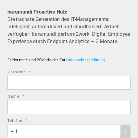
baramundi Proactive Hub:
Die nächste Generation des IT-Managements:
intelligent, automatisiert und cloudbasiert. Aktuell
verfügbar:
baramundi perform2work
: Digital Employee
Experience durch Endpoint Analytics – 3 Monate.
Felder mit * sind Pflichtfelder. Zur
Datenschutzerklärung
.
required
Vorname
*
field
required
Name
*
field
required
Telefon
*
Phone
field
+ 1
country