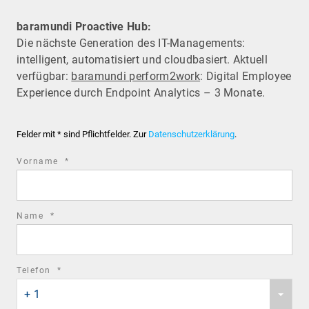
baramundi Proactive Hub:
Die nächste Generation des IT-Managements:
intelligent, automatisiert und cloudbasiert. Aktuell
verfügbar:
baramundi perform2work
: Digital Employee
Experience durch Endpoint Analytics – 3 Monate.
Felder mit * sind Pflichtfelder. Zur
Datenschutzerklärung
.
required
Vorname
*
field
required
Name
*
field
required
Telefon
*
Phone
field
+ 1
country