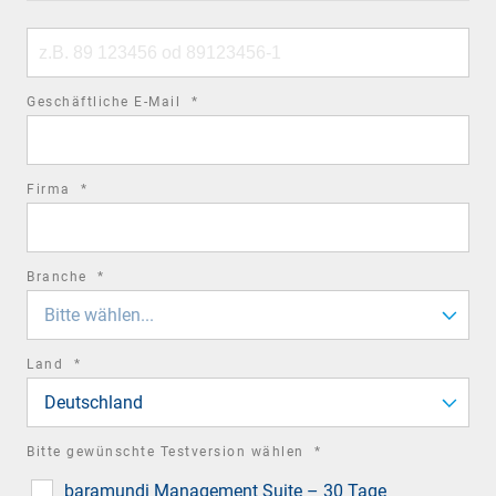
code
Phone
number
required
Geschäftliche E-Mail
*
field
required
Firma
*
field
required
Branche
*
field
Bitte wählen...
required
Land
*
field
Deutschland
required
Bitte gewünschte Testversion wählen
*
field
baramundi Management Suite – 30 Tage