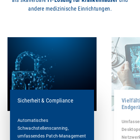
andere medizinische Einrichtungen.
Sicherheit & Compliance
Vielfält
Endgerä
Automatisches
Umfassen
Schwachstellenscanning,
Desktops
umfassendes Patch-Management
Netzwerk