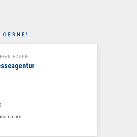
 GERNE!
TEFAN HAAGN
esseagentur
3
xicom.com