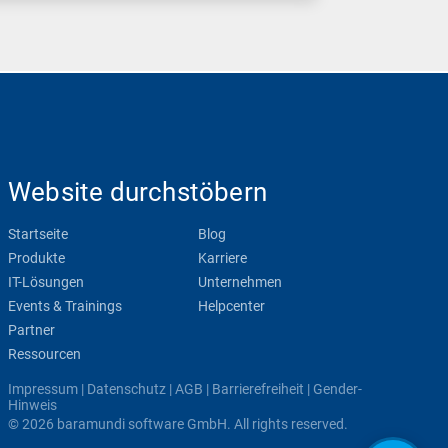
Website durchstöbern
Startseite
Blog
Produkte
Karriere
IT-Lösungen
Unternehmen
Events & Trainings
Helpcenter
Partner
Ressourcen
Impressum
|
Datenschutz
|
AGB
|
Barrierefreiheit
|
Gender-
Hinweis
© 2026 baramundi software GmbH. All rights reserved.