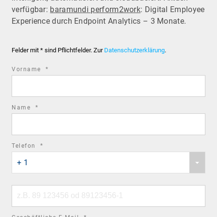
verfügbar:
baramundi perform2work
: Digital Employee
Experience durch Endpoint Analytics – 3 Monate.
Felder mit * sind Pflichtfelder. Zur
Datenschutzerklärung
.
required
Vorname
*
field
required
Name
*
field
required
Telefon
*
Phone
field
+ 1
country
code
Phone
number
required