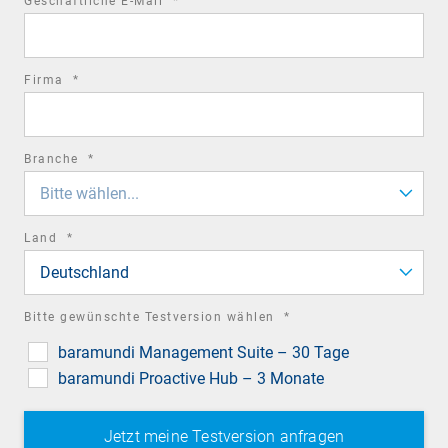
Geschäftliche E-Mail
*
field
required
Firma
*
field
required
Branche
*
field
Bitte wählen...
required
Land
*
field
Deutschland
required
Bitte gewünschte Testversion wählen
*
field
baramundi Management Suite – 30 Tage
baramundi Proactive Hub – 3 Monate