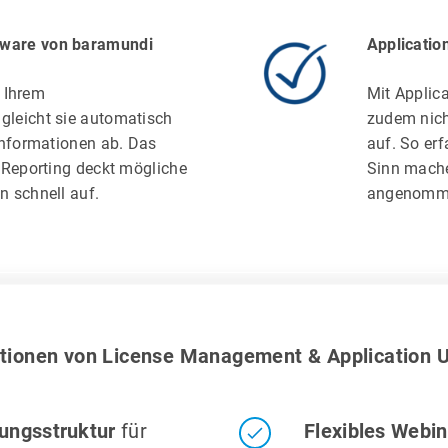
ware von baramundi
Applicatio
n Ihrem
Mit Applic
leicht sie automatisch
zudem nich
informationen ab. Das
auf. So erf
 Reporting deckt mögliche
Sinn mache
n schnell auf.
angenomm
tionen von License Management & Application 
sungsstruktur
für
Flexibles Webin