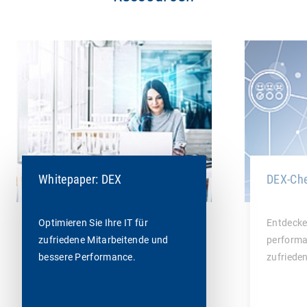
Whitepaper: DEX
DEX-Che
Optimieren Sie Ihre IT für
Entdecken
zufriedene Mitarbeitende und
performa
bessere Performance.
zufriede