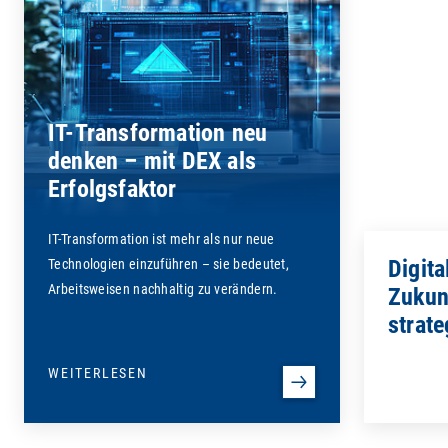
IT-Transformation neu
denken – mit DEX als
Erfolgsfaktor
IT-Transformation ist mehr als nur neue
Digita
Technologien einzuführen – sie bedeutet,
Arbeitsweisen nachhaltig zu verändern.
Zukun
strat
WEITERLESEN