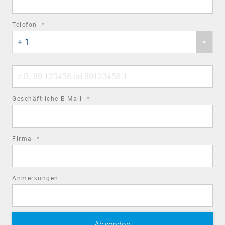
required
Telefon
*
Phone
field
+ 1
country
code
Phone
number
required
Geschäftliche E-Mail
*
field
required
Firma
*
field
Anmerkungen