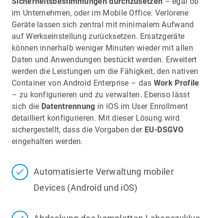
Sicherheitsbestimmungen durchzusetzen
– egal ob
großer Sorgfalt unter Berücksichtigung der
im Unternehmen, oder im Mobile Office. Verlorene
deutschen Datenschutzbestimmungen konzipiert
Geräte lassen sich zentral mit minimalem Aufwand
und entwickelt. Unsere Lösung zielt darauf ab,
auf Werkseinstellung zurücksetzen. Ersatzgeräte
Administratoren darin zu unterstützen, mobile
können innerhalb weniger Minuten wieder mit allen
Geräte sicher in ihre unternehmenseigene IT-
Daten und Anwendungen bestückt werden. Erweitert
Infrastruktur einzubinden. Es geht dabei um die
werden die Leistungen um die Fähigkeit, den nativen
Verwaltung der Geräte nicht um die Inhalte der
Container von Android Enterprise – das
Work Profile
Applikationen.
– zu konfigurieren und zu verwalten. Ebenso lässt
Für das Modul baramundi Mobile Devices (bMD)
sich die
Datentrennung
in iOS im User Enrollment
versichern wir Ihnen, dass folgende Aktivitäten
detailliert konfigurieren. Mit dieser Lösung wird
durch die baramundi Management Suite in
sichergestellt, dass die Vorgaben der
EU-DSGVO
Verbindung mit der lokal installierten App
eingehalten werden.
baramundi Agent per Design nicht möglich sind:
• bMD liest keine Kontaktdaten (Namen,
Automatisierte Verwaltung mobiler
Telefonnummern, etc.) aus dem Adressbuch aus
• bMD kann keine SMS-Nachrichten erfassen
Devices (Android und iOS)
(weder Verbindungslisten noch Inhalte)
• bMD ermöglicht keinen Zugriff auf die Inhalte