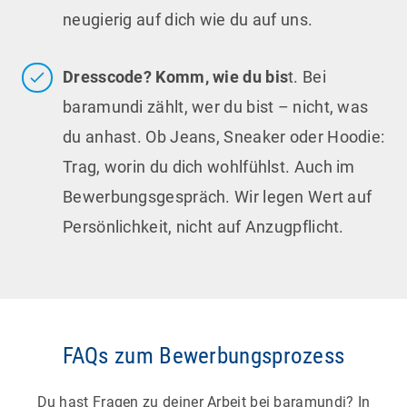
neugierig auf dich wie du auf uns.
Dresscode? Komm, wie du bis
t. Bei
baramundi zählt, wer du bist – nicht, was
du anhast. Ob Jeans, Sneaker oder Hoodie:
Trag, worin du dich wohlfühlst. Auch im
Bewerbungsgespräch. Wir legen Wert auf
Bei uns gibt es keinen starren Karriereweg,
Persönlichkeit, nicht auf Anzugpflicht.
sondern viele Möglichkeiten, dich individuell
weiterzuentwickeln. Dafür haben wir klare
Strukturen geschaffen, die dir Orientierung geben
– und gleichzeitig Raum für deine eigenen Ziele
lassen.
FAQs zum Bewerbungsprozess
Role Canvas:
macht sichtbar, welche
Ja! Flexibilität ist bei uns Standard. Ob Vollzeit,
Aufgaben, Verantwortlichkeiten und
Du hast Fragen zu deiner Arbeit bei baramundi? In
Teilzeit, Gleitzeit oder Mobile Work – gemeinsam