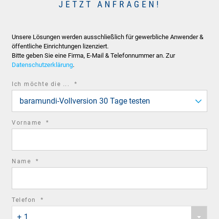
JETZT ANFRAGEN!
Unsere Lösungen werden ausschließlich für gewerbliche Anwender &
öffentliche Einrichtungen lizenziert.
Bitte geben Sie eine Firma, E-Mail & Telefonnummer an. Zur
Datenschutzerklärung
.
required
Ich möchte die ...
*
field
baramundi-Vollversion 30 Tage testen
required
Vorname
*
field
required
Name
*
field
required
Telefon
*
Phone
field
+ 1