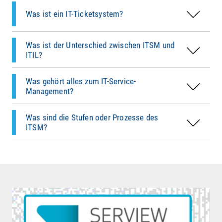
Überblick.
Prozesse zu gestalten.
Service Request Management
Service Transition
– Einführung &
Was ist ein IT-Ticketsystem?
Asset- & Configuration Management
Änderungen
ITIL ist somit ein Werkzeugkasten, ITSM der
Service Operation
– Betrieb & Support
praktische Einsatz.
Continual Service Improvement
– ständige
Was ist der Unterschied zwischen ITSM und
Diese Prozesse greifen ineinander – unterstützt
Optimierung
ITIL?
durch Helpdesk Software, ITSM- Tools und ein
klares Rollenmodell.
Was gehört alles zum IT-Service-
Diese Struktur hilft IT-Abteilungen, strategisch
Management?
und effektiv zu arbeiten.
Was sind die Stufen oder Prozesse des
ITSM?