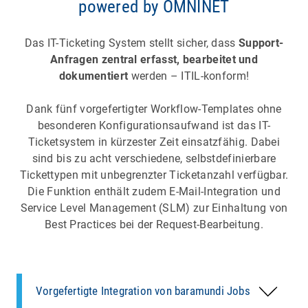
powered by OMNINET
wird das Ticket von der Helpdesk-Software
automatisch geschlossen.
Das IT-Ticketing System stellt sicher, dass
Support-
Anfragen zentral erfasst, bearbeitet und
Genehmigungspflichten für die Installation
dokumentiert
werden – ITIL-konform!
lizenzpflichtiger Software werden einfach
Automatisieren Sie die Erledigung von
vordefiniert und die entsprechende Anfrage an
Dank fünf vorgefertigter Workflow-Templates ohne
Standardanfragen über die Integration von
den Vorgesetzen automatisch ausgelöst.
besonderen Konfigurationsaufwand ist das IT-
baramundi Management Suite
Jobs. Alle
Ticketsystem in kürzester Zeit einsatzfähig. Dabei
angelegten Jobs sind automatisch auch direkt
sind bis zu acht verschiedene, selbstdefinierbare
im Helpdesk Ticket System verfügbar.
Dieser Workflow kann in Ticketvorlagen
Tickettypen mit unbegrenzter Ticketanzahl verfügbar.
Softwareinstallationen und beliebige weitere
gespeichert werden und so ggf. auch als Self
Die Funktion enthält zudem E-Mail-Integration und
Jobausführungen können somit direkt aus dem
Service für die Endnutzer angeboten werden.
Service Level Management (SLM) zur Einhaltung von
IT-Ticketing erledigt werden. Neue Jobs werden
Eine
integrierte
Knowledge Base
ermöglicht die
Best Practices bei der Request-Bearbeitung.
über einen Abgleich komfortabel nachträglich
Verwaltung, Verschlagwortung und Verknüpfung
ergänzt. Die Ausführung der Jobs wird
von Artikeln, Selbsthilfeanleitungen sowie
automatisch dokumentiert und steht für
aufgezeichnete Lösungen. Diese Datenbank
Alle Anfragen und Maßnahmen werden
Auswertungen unmittelbar zur Verfügung
.
kann sowohl den internen Bearbeitern als auch
automatisch erfasst. Über
individuell
Vorgefertigte Integration von baramundi Jobs
den Endbenutzern über ein Kundenportal zur
definierbare Filter und Ansichten
können