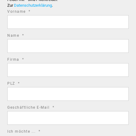
Zur
Datenschutzerklärung
.
required
Vorname
*
field
required
Name
*
field
required
Firma
*
field
required
PLZ
*
field
required
Geschäftliche E-Mail
*
field
required
Ich möchte ...
*