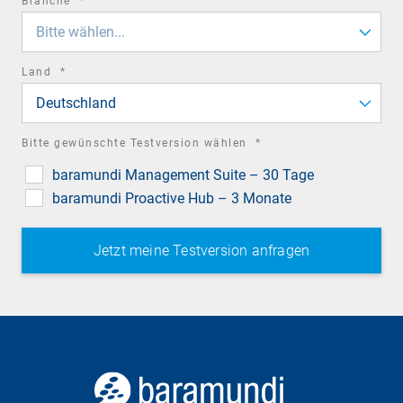
required
Branche
*
field
Bitte wählen...
required
Land
*
field
Deutschland
required
Bitte gewünschte Testversion wählen
*
field
baramundi Management Suite – 30 Tage
baramundi Proactive Hub – 3 Monate