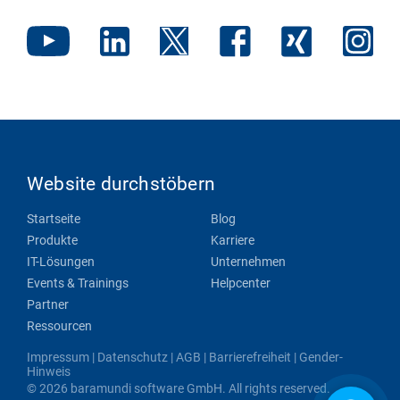
Website durchstöbern
Startseite
Blog
Produkte
Karriere
IT-Lösungen
Unternehmen
Events & Trainings
Helpcenter
Partner
Ressourcen
Impressum
|
Datenschutz
|
AGB
|
Barrierefreiheit
|
Gender-
Hinweis
© 2026 baramundi software GmbH. All rights reserved.