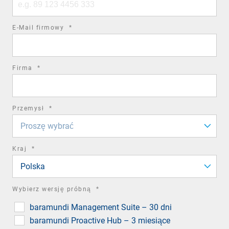
number
required
E-Mail firmowy
*
field
required
Firma
*
field
required
Przemysł
*
field
Proszę wybrać
required
Kraj
*
field
Polska
required
Wybierz wersję próbną
*
field
baramundi Management Suite – 30 dni
baramundi Proactive Hub – 3 miesiące