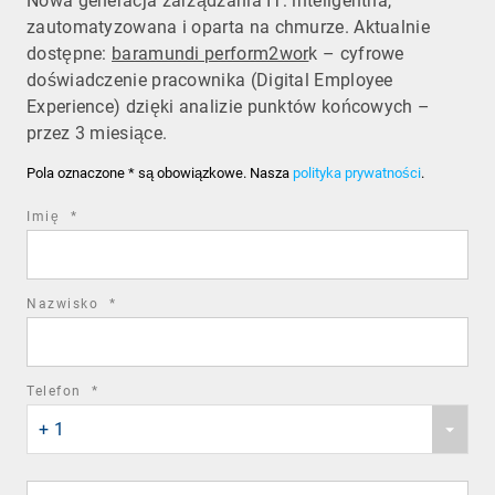
Nowa generacja zarządzania IT: inteligentna,
zautomatyzowana i oparta na chmurze. Aktualnie
dostępne:
baramundi perform2wor
k – cyfrowe
doświadczenie pracownika (Digital Employee
Experience) dzięki analizie punktów końcowych –
przez 3 miesiące.
Pola oznaczone * są obowiązkowe. Nasza
polityka prywatności
.
required
Imię
*
field
required
Nazwisko
*
field
required
Telefon
*
Phone
field
+ 1
country
code
Phone