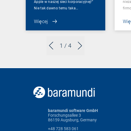
Apple w naszej sieci korporacyjnej!”
niez
Nie tak dawno temu taka…
firm
Więcej
Wię
1
/ 4
baramundi software GmbH
Forschungsallee 3
86159 Augsburg, Germany
+48 728 583 061