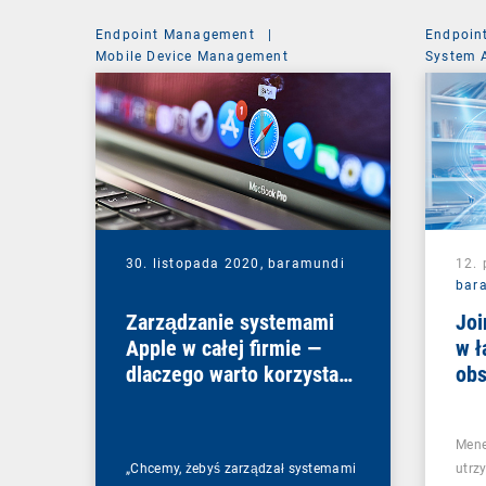
Endpoint Management
|
Endpoin
Mobile Device Management
System 
30. listopada 2020,
baramundi
12. 
bar
Zarządzanie systemami
Joi
Apple w całej firmie —
w ł
dlaczego warto korzystać
obs
z DEP i VPP?
Pro
Mene
„Chcemy, żebyś zarządzał systemami
utrz