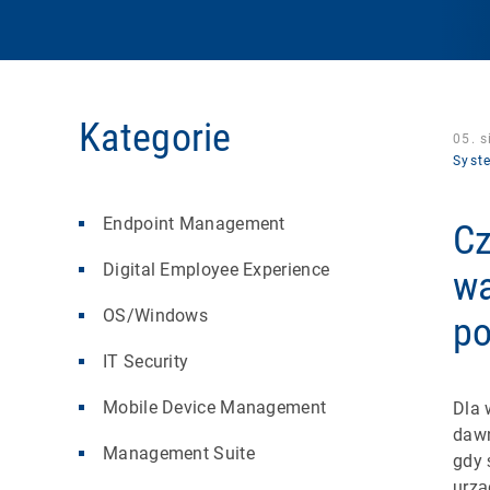
Kategorie
05. s
Syst
Endpoint Management
Cz
Digital Employee Experience
wa
OS/Windows
po
IT Security
Mobile Device Management
Dla 
dawn
Management Suite
gdy 
urzą