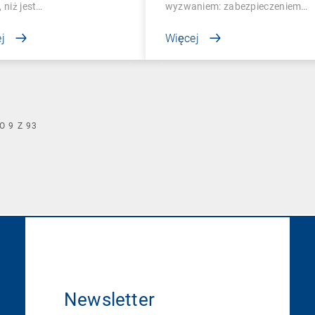
, niż jest…
wyzwaniem: zabezpieczeniem…
j
Więcej
O
9
Z
93
Newsletter