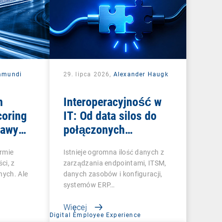
amundi
29. lipca 2026,
Alexander Haugk
n
Interoperacyjność w
coring
IT: Od data silos do
tawy
połączonych
ści
systemów
irmie
Istnieje ogromna ilość danych z
ci, z
zarządzania endpointami, ITSM,
nych. Ale
danych zasobów i konfiguracji,
systemów ERP…
Więcej
Digital Employee Experience