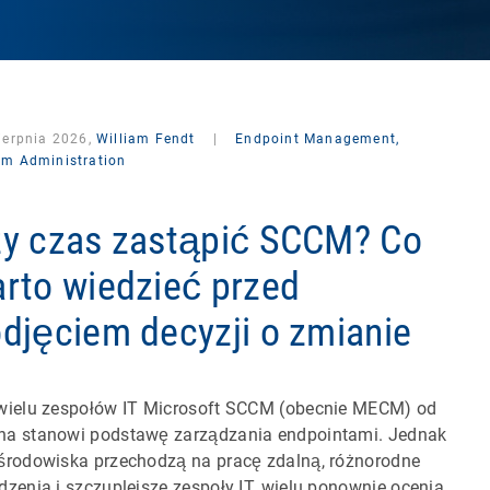
ierpnia 2026,
William Fendt
|
Endpoint Management,
em Administration
y czas zastąpić SCCM? Co
rto wiedzieć przed
djęciem decyzji o zmianie
wielu zespołów IT Microsoft SCCM (obecnie MECM) od
a stanowi podstawę zarządzania endpointami. Jednak
środowiska przechodzą na pracę zdalną, różnorodne
dzenia i szczuplejsze zespoły IT, wielu ponownie ocenia,