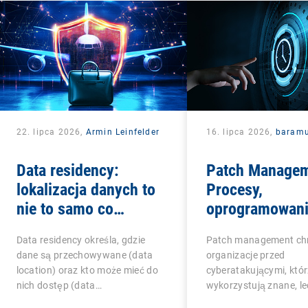
22. lipca 2026,
Armin Leinfelder
16. lipca 2026,
baram
Data residency:
Patch Managem
lokalizacja danych to
Procesy,
nie to samo co
oprogramowani
suwerenność danych
najlepsze prakt
Data residency określa, gdzie
Patch management ch
zespołów IT
dane są przechowywane (data
organizacje przed
location) oraz kto może mieć do
cyberatakującymi, któ
nich dostęp (data…
wykorzystują znane, le
niezałatane…