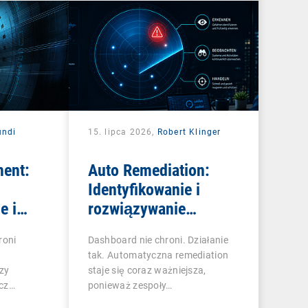
undi
15. lipca 2026,
Robert Klinger
ent:
Auto Remediation:
Identyfikowanie i
e i
rozwiązywanie
yki dla
problemów IT w
roni
Dashboard nie chroni. Działanie
sposób efektywny
tak. Automatyczna remediation
rzy
staje się coraz ważniejsza,
cz
ponieważ zespoły…