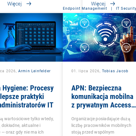
Więcej
Więcej
Endpoint Management
|
IT Securit
pca 2026,
Armin Leinfelder
01. lipca 2026,
Tobias Jacob
a Hygiene: Procesy
APN: Bezpieczna
jlepsze praktyki
komunikacja mobilna
administratorów IT
z prywatnym Access
Point Name
ą wartościowe tylko wtedy,
Organizacje posiadające dużą
 dokładne, aktualne i
liczbę pracowników mobilnych
 — oraz gdy nie ma ich
stoją przed wspólnym