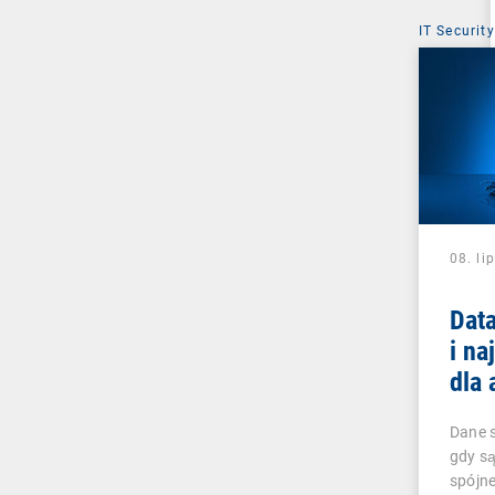
IT Security
08. li
Dat
i na
dla 
Dane s
gdy są
spójne