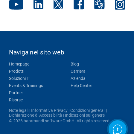
Naviga nel sito web
Homepage
Blog
Prodotti
Carriera
Soluzioni IT
Azienda
Events & Trainings
Help Center
Partner
Risorse
Note legali
|
Informativa Privacy
|
Condizioni generali
|
Dichiarazione di Accessibilità
|
Indicazioni sul genere
© 2026 baramundi software GmbH. All rights reserved.