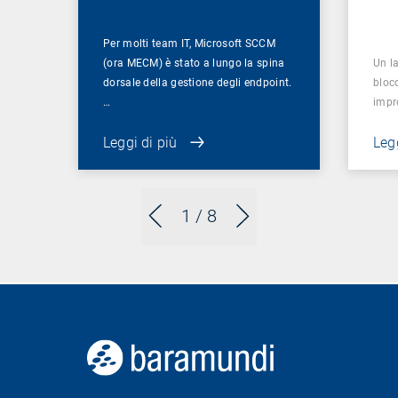
Per molti team IT, Microsoft SCCM
(ora MECM) è stato a lungo la spina
Un la
dorsale della gestione degli endpoint.
bloc
…
impr
Leggi di più
Legg
1
/ 8