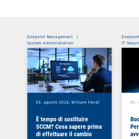
Endpoint Management
|
Endpoin
System Administration
IT Secur
05. agosto 2026,
William Fendt
05.
È tempo di sostituire
Boo
SCCM? Cosa sapere prima
Per
di effettuare il cambio
avv