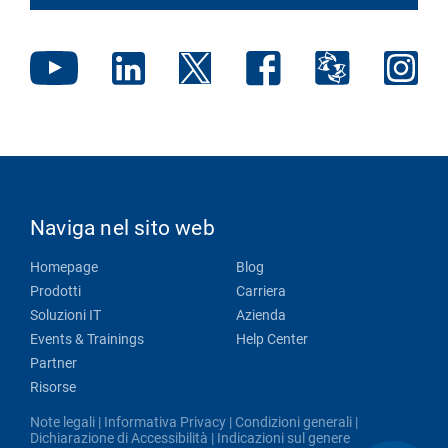
Naviga nel sito web
Homepage
Blog
Prodotti
Carriera
Soluzioni IT
Azienda
Events & Trainings
Help Center
Partner
Risorse
Note legali
|
Informativa Privacy
|
Condizioni generali
|
Dichiarazione di Accessibilità
|
Indicazioni sul genere