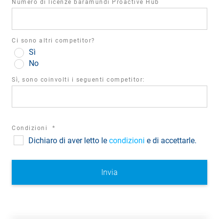
Numero di licenze baramundi Proactive Hub
Ci sono altri competitor?
Sì
No
Sì, sono coinvolti i seguenti competitor:
required
Condizioni
*
Dichiaro di aver letto le
field
condizioni
e di accettarle.