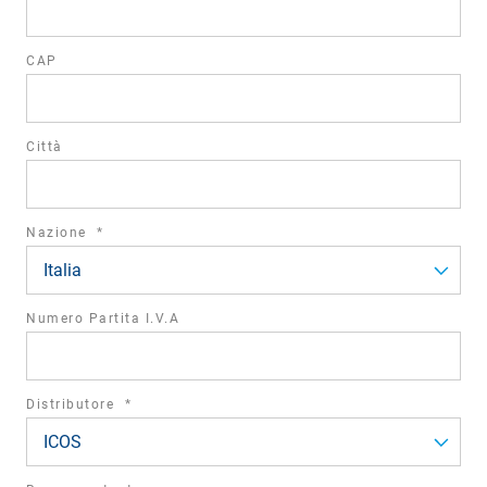
CAP
Città
required
Nazione
*
field
Italia
Numero Partita I.V.A
required
Distributore
*
field
ICOS