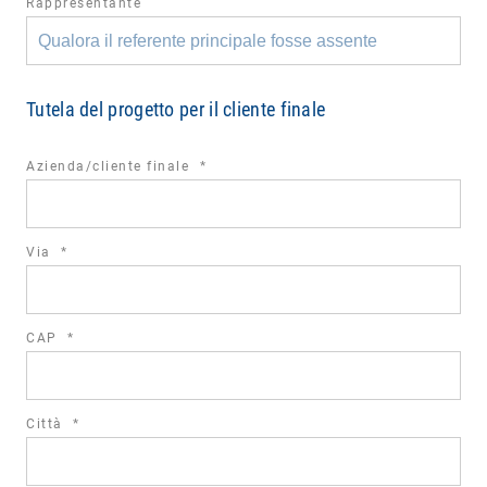
Rappresentante
Tutela del progetto per il cliente finale
required
Azienda/cliente finale
*
field
required
Via
*
field
required
CAP
*
field
required
Città
*
field