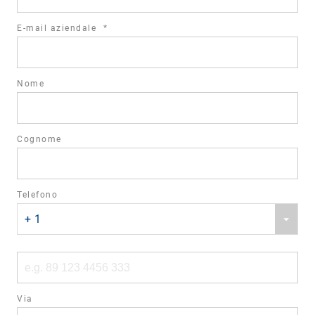
required
E-mail aziendale
*
field
Nome
Cognome
Telefono
Phone
+ 1
country
code
Phone
number
Via