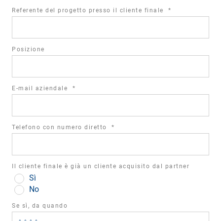
required
Referente del progetto presso il cliente finale
*
field
Posizione
required
E-mail aziendale
*
field
required
Telefono con numero diretto
*
field
Il cliente finale è già un cliente acquisito dal partner
Sì
No
Se sì, da quando