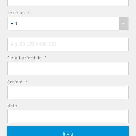
required
Telefono
*
Phone
field
+ 1
country
code
Phone
number
required
E-mail aziendale
*
field
required
Società
*
field
Note