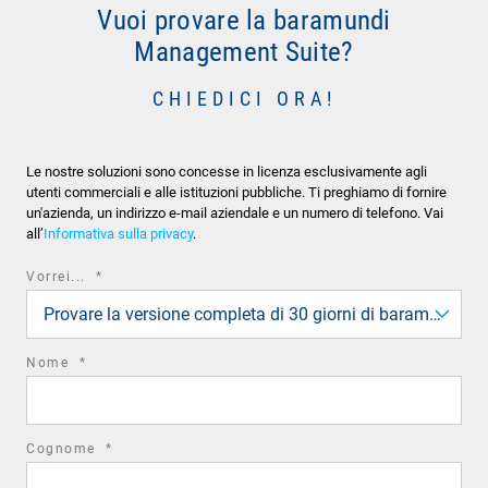
Vuoi provare la baramundi
Management Suite?
CHIEDICI ORA!
Le nostre soluzioni sono concesse in licenza esclusivamente agli
utenti commerciali e alle istituzioni pubbliche. Ti preghiamo di fornire
un'azienda, un indirizzo e-mail aziendale e un numero di telefono. Vai
all’
Informativa sulla privacy
.
required
Vorrei...
*
field
Provare la versione completa di 30 giorni di baramundi
required
Nome
*
field
required
Cognome
*
field