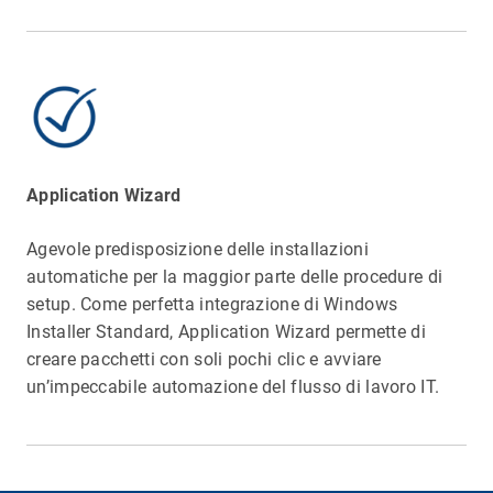
Application Wizard
Agevole predisposizione delle installazioni
automatiche per la maggior parte delle procedure di
setup. Come perfetta integrazione di Windows
Installer Standard, Application Wizard permette di
creare pacchetti con soli pochi clic e avviare
Preferisci un’installazione nativa del software
un’impeccabile automazione del flusso di lavoro IT.
utilizzando i
setup originali
o scegliere una
modalità alternativa? E l’utente deve essere
coinvolto? È meglio informare gli utenti delle
installazioni in corso o lasciare che vengano