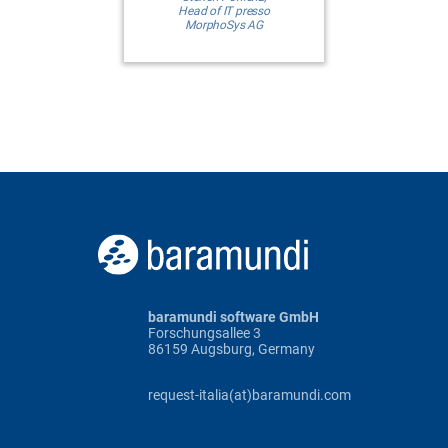
Head of IT presso
MorphoSys AG
baramundi software GmbH
Forschungsallee 3
86159 Augsburg, Germany
request-italia(at)baramundi.com