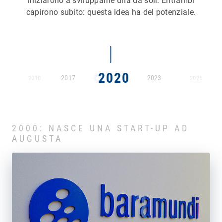
iniziarono a svilupparne una da soli. Entrambi
capirono subito: questa idea ha del potenziale.
2020
2017
2023
2010
2025
2000: NASCE UNA START-UP AD
AUGUSTA