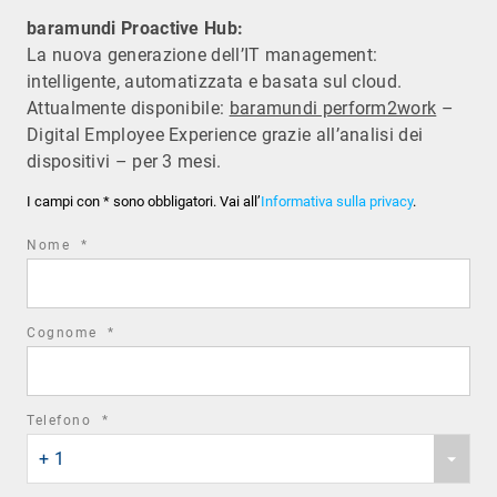
baramundi Proactive Hub:
La nuova generazione dell’IT management:
intelligente, automatizzata e basata sul cloud.
Attualmente disponibile:
baramundi perform2work
–
Digital Employee Experience grazie all’analisi dei
dispositivi – per 3 mesi.
I campi con * sono obbligatori. Vai all’
Informativa sulla privacy
.
required
Nome
*
field
required
Cognome
*
field
required
Telefono
*
Phone
field
+ 1
country
code