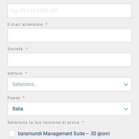
Phone
number
required
E-mail aziendale
*
field
required
Società
*
field
required
Settore
*
field
Seleziona...
required
Paese
*
field
Italia
required
Seleziona la tua versione di prova
*
field
baramundi Management Suite – 30 giorni