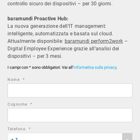
controllo sicuro dei dispositivi – per 30 giorni.
baramundi Proactive Hub:
La nuova generazione dell’IT management:
intelligente, automatizzata e basata sul cloud.
Attualmente disponibile:
baramundi perform2work
–
Digital Employee Experience grazie all’analisi dei
dispositivi – per 3 mesi.
I campi con * sono obbligatori. Vai all’
Informativa sulla privacy
.
required
Nome
*
field
required
Cognome
*
field
required
Telefono
*
Phone
field
+ 1