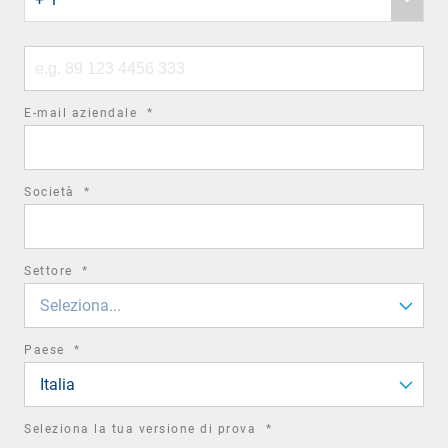
country
code
Phone
number
required
E-mail aziendale
*
field
required
Società
*
field
required
Settore
*
field
Seleziona...
required
Paese
*
field
Italia
required
Seleziona la tua versione di prova
*