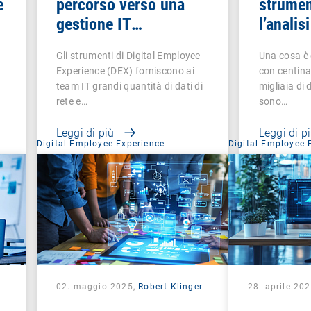
e
percorso verso una
strumen
gestione IT
l’analis
intelligente
facilita
Gli strumenti di Digital Employee
Una cosa è 
l’indivi
Experience (DEX) forniscono ai
con centina
disposit
team IT grandi quantità di dati di
migliaia di d
rete e…
sono…
Leggi di più
Leggi di p
Digital Employee Experience
Digital Employee 
02. maggio 2025,
Robert Klinger
28. aprile 20