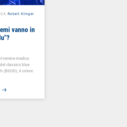
024,
Robert Klinger
stemi vanno in
lu"?
del temine medico
 del classico blue
h (BSOD), il colore