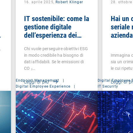
16. aprile 2025,
Robert Klinger
28. ottobr
IT sostenibile: come la
Hai un 
gestione digitale
seriale 
dell’esperienza dei
azienda
dipendenti rende
,
Chi vuole perseguire obiettivi ESG
misurabile il fattore
in modo credibile ha bisogno di
Immagina ch
sociale nell’ESG
dati affidabili. Se le emissioni di
sia un crimin
CO ₂…
le cui ripet
Endpoint Management
|
Digital Employee 
Leggi di più
Leggi di p
Digital Employee Experience
|
IT Security
Management Suite