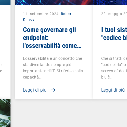
11. settembre 2024,
Robert
22. maggio 2
Klinger
Come governare gli
I tuoi si
endpoint:
"codice b
l'osservabilità come
ECG informatico
L'osservabilità è un concetto che
Che si tratti 
e
sta diventando sempre più
“codice blu” o
le
importante nell'IT. Si riferisce alla
screen of deat
capacità…
blu è…
Leggi di più
Leggi di più