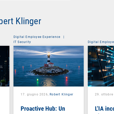
obert Klinger
Digital Employee Experience
|
IT Security
Digital Employe
17. giugno 2026,
Robert Klinger
29. ottobr
Proactive Hub: Un
L’IA inc