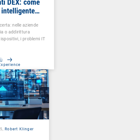
ti DEX: come
i intelligente
certa: nelle aziende
duazione dei
ia o addirittura
ivi outlier
ispositivi, i problemi IT
iù
Experience
25,
Robert Klinger