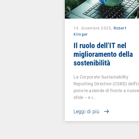
14. dicembre 2023,
Robert
Klinger
Il ruolo dell’IT nel
miglioramento della
sostenibilità
La Corporate Sustainability
Reporting Directive (CSRD) dell’
pone le aziende di fronte a nuov
sfide – e i…
Leggi di più