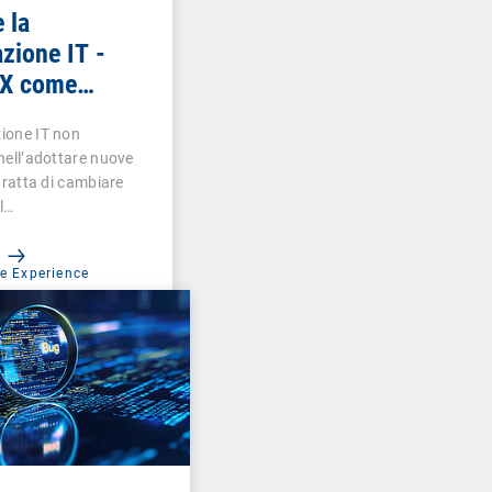
 la
zione IT -
EX come
el successo
ione IT non
nell’adottare nuove
 tratta di cambiare
l…
e Experience