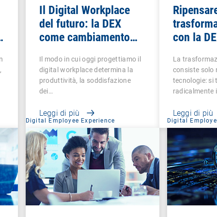
Il Digital Workplace
Ripensare
del futuro: la DEX
trasforma
à
come cambiamento
con la D
strategico per le
chiave d
n
Il modo in cui oggi progettiamo il
La trasformaz
organizzazioni
,
digital workplace determina la
consiste solo 
produttività, la soddisfazione
tecnologie: si
dei…
radicalmente i
Leggi di più
Leggi di più
Digital Employee Experience
Digital Employe