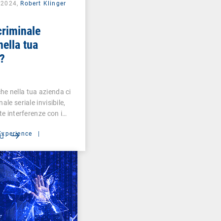
e 2024,
Robert Klinger
criminale
nella tua
?
e nella tua azienda ci
ale seriale invisibile,
ute interferenze con i…
Experience
|
iù