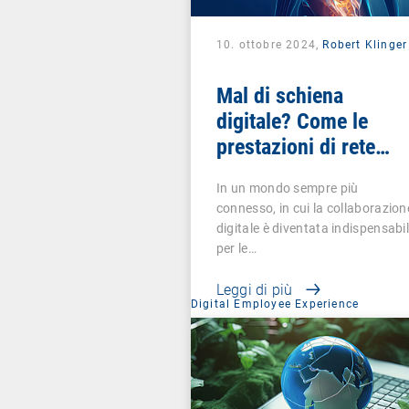
10. ottobre 2024,
Robert Klinger
Mal di schiena
digitale? Come le
prestazioni di rete
influenzano la vostra
In un mondo sempre più
strategia DEX
connesso, in cui la collaborazion
digitale è diventata indispensabi
per le…
Leggi di più
Digital Employee Experience