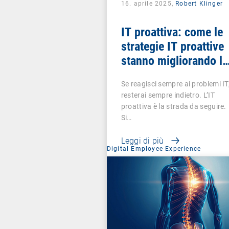
16. aprile 2025,
Robert Klinger
IT proattiva: come le
strategie IT proattive
stanno migliorando le
esperienze digitali dei
Se reagisci sempre ai problemi IT
dipendenti e
resterai sempre indietro. L’IT
trasformando il
proattiva è la strada da seguire.
business
Si…
Leggi di più
Digital Employee Experience