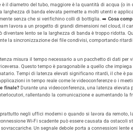
 è il diametro del tubo, maggiore è la quantità di acqua (o in 
 larghezza di banda elevata permette a molti utenti e applica
nte senza che si verifichino colli di bottiglia. ➡️
Cosa compor
m lavora a un progetto di grandi dimensioni nel cloud, il car
ò diventare lento se la larghezza di banda è troppo ridotta. 
e la sincronizzazione dei file condivisi, comportando ritardi 
atenza misura il tempo necessario a un pacchetto di dati per 
e viceversa. Questo tempo è paragonabile a quello che impiega u
natario. Tempi di latenza elevati significano ritardi, il che è p
applicazioni in tempo reale come le videoconferenze o i meeti
e finale?
Durante una videoconferenza, una latenza elevata p
 interlocutori, rallentando la comunicazione e aumentando la f
rattutto negli uffici moderni o quando si lavora da remoto, la
nnessione Wi-Fi scadente può essere causata da ostacoli strut
eti sovraccariche. Un segnale debole porta a connessioni lente 