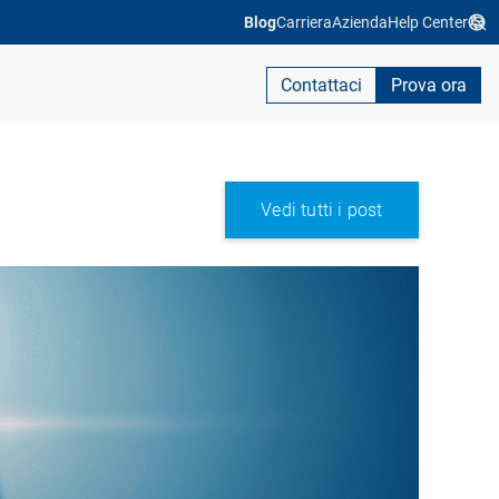
Blog
Carriera
Azienda
Help Center
Contattaci
Prova ora
Vedi tutti i post