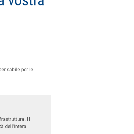
a vostra
pensabile per le
frastruttura.
Il
tà dell'intera