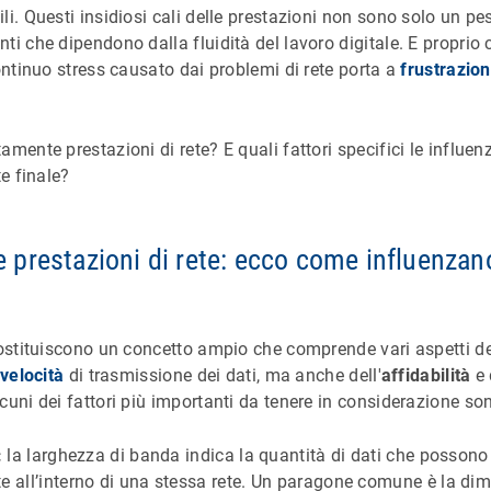
i. Questi insidiosi cali delle prestazioni non sono solo un pes
ti che dipendono dalla fluidità del lavoro digitale. E proprio
continuo stress causato dai problemi di rete porta a
frustrazio
mente prestazioni di rete? E quali fattori specifici le influen
te finale?
le prestazioni di rete: ecco come influenzan
costituiscono un concetto ampio che comprende vari aspetti del
velocità
di trasmissione dei dati, ma anche dell'
affidabilità
e 
lcuni dei fattori più importanti da tenere in considerazione so
:
la larghezza di banda indica la quantità di dati che possono e
all’interno di una stessa rete. Un paragone comune è la dim