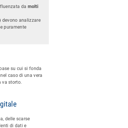
influenzata da
molti
)
devono analizzare
one puramente
 base su cui si fonda
 nel caso di una vera
 va storto.
gitale
a, delle scarse
enti di dati e