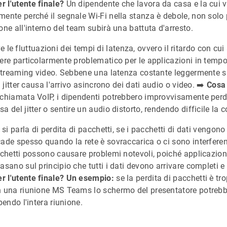
 l'utente finale?
Un dipendente che lavora da casa e la cui 
ente perché il segnale Wi-Fi nella stanza è debole, non sol
one all'interno del team subirà una battuta d'arresto.
ive le fluttuazioni dei tempi di latenza, ovvero il ritardo con cui
ere particolarmente problematico per le applicazioni in temp
 streaming video. Sebbene una latenza costante leggermente s
 jitter causa l'arrivo asincrono dei dati audio o video. ➡️
Cosa 
hiamata VoIP, i dipendenti potrebbero improvvisamente perde
 del jitter o sentire un audio distorto, rendendo difficile la
si parla di perdita di pacchetti, se i pacchetti di dati vengono 
ade spesso quando la rete è sovraccarica o ci sono interfere
cchetti possono causare problemi notevoli, poiché applicazion
sano sul principio che tutti i dati devono arrivare completi e n
 l'utente finale? Un esempio:
se la perdita di pacchetti è tr
n una riunione MS Teams lo schermo del presentatore potre
pendo l'intera riunione.