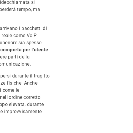
videochiamata si
o perderà tempo, ma
 arrivano i pacchetti di
o reale come VoIP
uperiore sia spesso
comporta per l'utente
re parti della
 comunicazione.
persi durante il tragitto
nze fisiche. Anche
i come le
ell'ordine corretto.
oppo elevata, durante
bbe improvvisamente