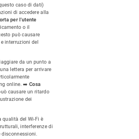
questo caso di dati)
zioni di accedere alla
ta per l'utente
icamento o il
Questo può causare
e interruzioni del
viaggiare da un punto a
na lettera per arrivare
articolarmente
ng online. ➡️
Cosa
uò causare un ritardo
rustrazione dei
 qualità del Wi-Fi è
turali, interferenze di
e disconnessioni.