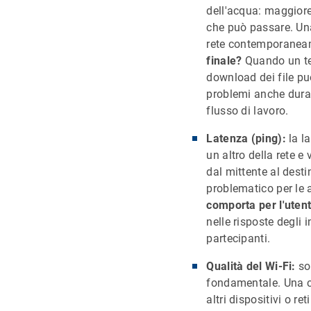
dell'acqua: maggiore
che può passare. Una
rete contemporaneame
finale?
Quando un tea
download dei file pu
problemi anche durant
flusso di lavoro.
Latenza (ping):
la l
un altro della rete 
dal mittente al desti
problematico per le 
comporta per l'utent
nelle risposte degli
partecipanti.
Qualità del Wi-Fi:
sop
fondamentale. Una co
altri dispositivi o r