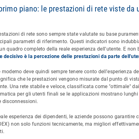
 primo piano: le prestazioni di rete viste da
estazioni di rete sono sempre state valutate su base puramente
incipali parametri di riferimento. Questi indicatori sono indub
un quadro completo della reale esperienza dell'utente. E non 
re decisivo è la percezione delle prestazioni da parte dell'ute
 moderno deve quindi sempre tenere conto dell'esperienza del
ignifica che le prestazioni vengono misurate dal punto di vista
e. Una rete stabile e veloce, classificata come "ottimale" dai
ematica per gli utenti finali se le applicazioni mostrano lunghi
e disconnessioni.
ale esperienza dei dipendenti, le aziende possono garantire ch
EX) non solo funzioni tecnicamente, ma migliori effettivamen
i.