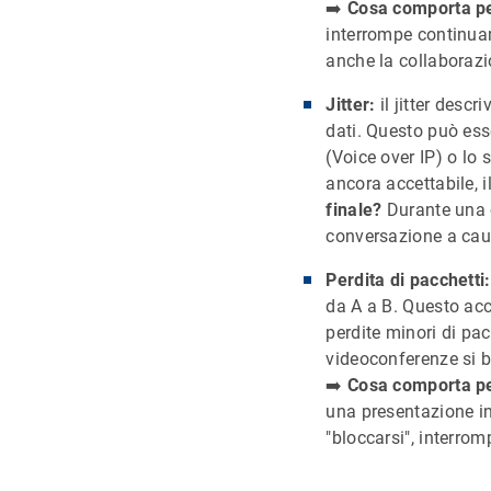
➡️
Cosa comporta per
interrompe continuam
anche la collaborazi
Jitter:
il jitter descr
dati. Questo può ess
(Voice over IP) o lo
ancora accettabile, il
finale?
Durante una c
conversazione a causa
Perdita di pacchetti:
da A a B. Questo acc
perdite minori di pa
videoconferenze si ba
➡️
Cosa comporta per
una presentazione i
"bloccarsi", interrom