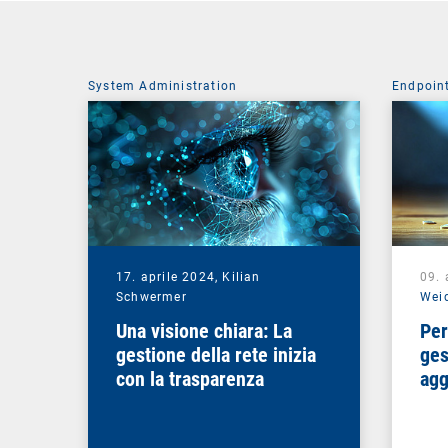
System Administration
Endpoin
17. aprile 2024,
Kilian
09. 
Schwermer
Wei
Una visione chiara: La
Per
gestione della rete inizia
ges
con la trasparenza
agg
rip