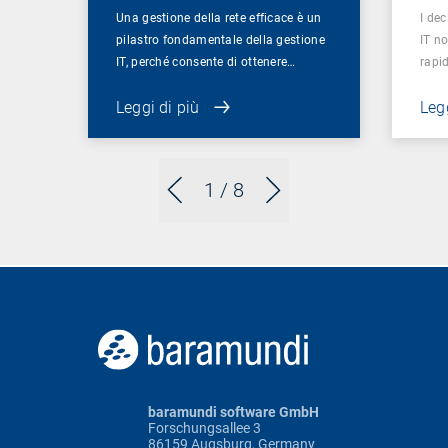
Una gestione della rete efficace è un
I dec
pilastro fondamentale della gestione
IT n
IT, perché consente di ottenere…
rapid
Leggi di più
Legg
1
/ 8
baramundi software GmbH
Forschungsallee 3
86159 Augsburg, Germany