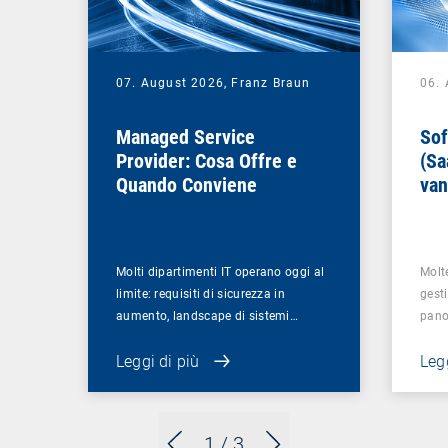
07. August 2026,
Franz Braun
06.
Managed Service
Sof
Provider: Cosa Offre e
(Sa
Quando Conviene
van
azi
Molti dipartimenti IT operano oggi al
Molt
limite: requisiti di sicurezza in
gesti
aumento, landscape di sistemi…
pano
Leggi di più
Legg
1
/ 3