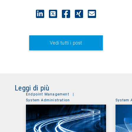
Vedi tutti i post
Leggi di più
Endpoint Management
|
System Administration
System 