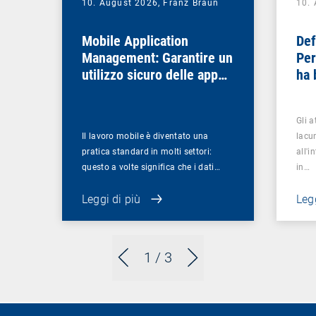
10. August 2026,
Franz Braun
10.
Mobile Application
Def
Management: Garantire un
Per
utilizzo sicuro delle app
ha 
nei processi aziendali
sem
Gli 
Il lavoro mobile è diventato una
lacu
pratica standard in molti settori:
all'i
questo a volte significa che i dati…
in…
Leggi di più
Legg
1
/ 3