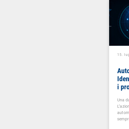
15. lu
Aut
Iden
i pr
effi
Una da
L’azio
autom
sempr