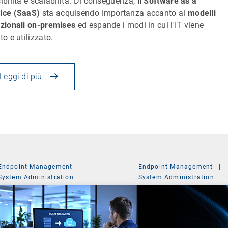
sibilità e scalabilità. Di conseguenza,
il Software as a
ice (SaaS)
sta acquisendo importanza accanto ai
modelli
izionali on-premises
ed espande i modi in cui l'IT viene
to e utilizzato.
Leggi di più
Endpoint Management
|
Endpoint Management
|
System Administration
System Administration