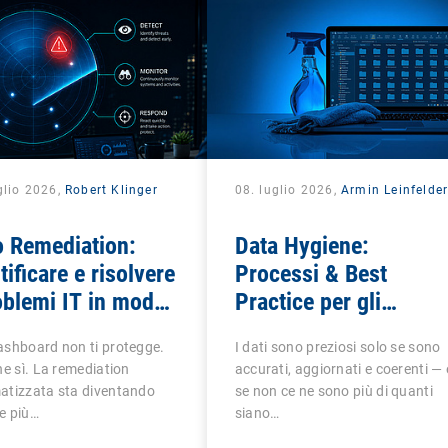
glio 2026,
Robert Klinger
08. luglio 2026,
Armin Leinfelde
o Remediation:
Data Hygiene:
tificare e risolvere
Processi & Best
oblemi IT in modo
Practice per gli
ciente
Amministratori IT
shboard non ti protegge.
I dati sono preziosi solo se sono
ne sì. La remediation
accurati, aggiornati e coerenti — 
atizzata sta diventando
se non ce ne sono più di quanti
e più…
siano…