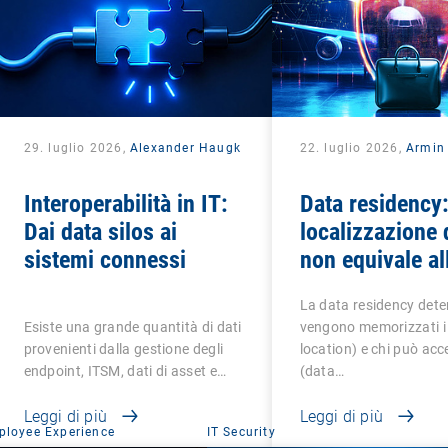
29. luglio 2026,
Alexander Haugk
22. luglio 2026,
Armin 
Interoperabilità in IT:
Data residency:
Dai data silos ai
localizzazione 
sistemi connessi
non equivale al
sovranità dei d
La data residency det
Esiste una grande quantità di dati
vengono memorizzati i 
provenienti dalla gestione degli
location) e chi può acc
endpoint, ITSM, dati di asset e…
(data…
Leggi di più
Leggi di più
ployee Experience
IT Security