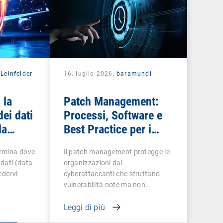
Leinfelder
16. luglio 2026,
baramundi
 la
Patch Management:
dei dati
Processi, Software e
la
Best Practice per i
at
team IT
ermina dove
Il patch management protegge le
dati (data
organizzazioni dai
edervi
cyberattaccanti che sfruttano
vulnerabilità note ma non…
Leggi di più