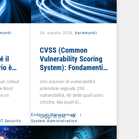
mundi
04. agosto 2026,
baramundi
CVSS (Common
é il
Vulnerability Scoring
io è
System): Fondamenti
della valutazione delle
 un rollout
Uno scanner di vulnerabilità
vulnerabilità
re Boot
aziendale segnala 250
te un
vulnerabilità, 40 delle quali sono
critiche. Ma quali di…
Endpoint Management
|
Leggi di più
IT Security
System Administration