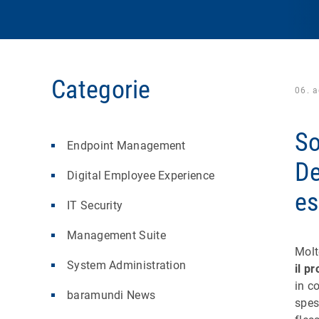
Categorie
06. 
So
Endpoint Management
De
Digital Employee Experience
es
IT Security
Management Suite
Molt
System Administration
il p
in c
baramundi News
spes