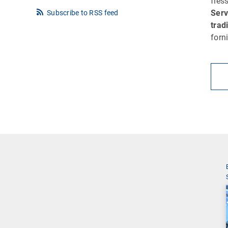
fles
Serv
Subscribe to RSS feed
trad
forni