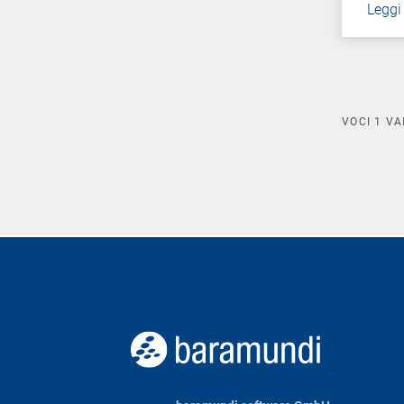
Leggi
VOCI
1
VA