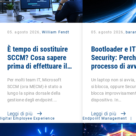
05. agosto 2026,
William Fendt
05. agosto 2026,
bara
È tempo di sostituire
Bootloader e IT
SCCM? Cosa sapere
Security: Perch
prima di effettuare il
processo di avv
cambio
critico
Per molti team IT, Microsoft
Un laptop non si avvia,
SCCM (ora MECM) è stato a
si blocca, oppure Secu
lungo la spina dorsale della
blocca improvvisamen
gestione degli endpoint.…
dispositivo. In…
Leggi di più
Leggi di più
Digital Employee Experience
Endpoint Management
|