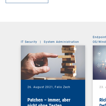
Endpoin
IT Security
|
System Administration
OS/Win
26. August 2021,
Felix Zech
23.
Patchen – immer, aber
Ric
nicht ohne Testen
Def