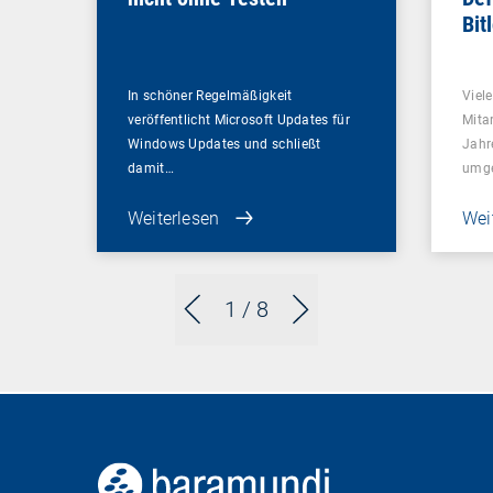
Bit
In schöner Regelmäßigkeit
Viel
veröffentlicht Microsoft Updates für
Mitar
Windows Updates und schließt
Jahr
damit…
umge
Weiterlesen
Wei
1
/ 8